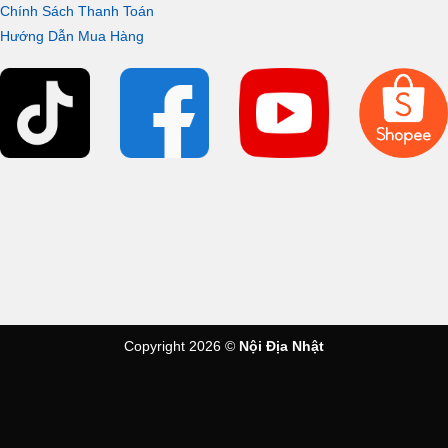
nhiều công dụng thông minh, cùng khả năng chứa lớn các loại
Chính Sách Thanh Toán
như mỹ phẩm, đồ cá nhân, dược phẩm,… Đem lại sự tiện nghi
Hướng Dẫn Mua Hàng
tối ưu rất tiện lợi mang đậm phong cách Nhật Bản.
Copyright 2026 ©
Nội Địa Nhật
Chất liệu chậu rửa từ đá cẩm thạch nhân tạo
Chậu rửa lavabo có màu trắng sứ được làm từ chất liệu đá