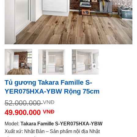
Tủ gương Takara Famille S-
YER075HXA-YBW Rộng 75cm
Giá
52.000.000
VNĐ
gốc
49.900.000
VNĐ
là:
Giá
52.000.000 VNĐ.
Model:
Takara Famille S-YER075HXA-YBW
hiện
Xuất xứ: Nhật Bản – Sản phẩm nội địa Nhật
tại