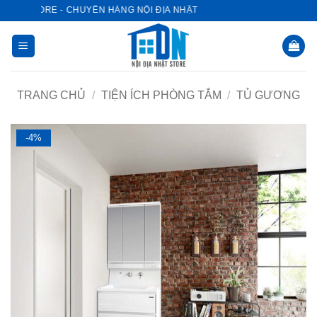
Bỏ
ẬT STORE - CHUYÊN HÀNG NỘI ĐỊA NHẬT
qua
nội
dung
TRANG CHỦ
/
TIỆN ÍCH PHÒNG TẮM
/
TỦ GƯƠNG
-4%