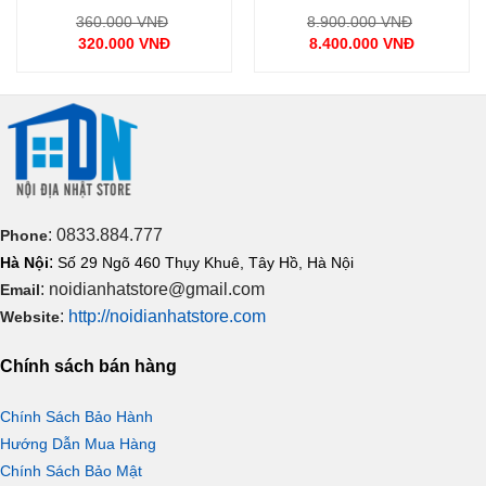
thoải mái.
Giá
Giá
360.000
VNĐ
8.900.000
VNĐ
gốc
gốc
320.000
VNĐ
8.400.000
VNĐ
là:
là:
Giá
Giá
000 VNĐ.
360.000 VNĐ.
8.900.000
hiện
hiện
tại
tại
là:
là:
.
320.000 VNĐ.
8.400.000 VNĐ.
: 0833.884.777
Phone
:
Hà Nội
Số 29 Ngõ 460 Thụy Khuê, Tây Hồ, Hà Nội
: noidianhatstore@gmail.com
Email
:
http://noidianhatstore.com
Website
Chính sách bán hàng
Sự tiện nghi tuyệt vời của Takara Famille
S-YER075HXA-
YBW
Chính Sách Bảo Hành
Tủ gương Takara Famille
S-YER075HXA-YBW
sở hữu rất
Hướng Dẫn Mua Hàng
nhiều chức năng tiện lợi, với 1 thiết kế sang trọng, đa năng với
Chính Sách Bảo Mật