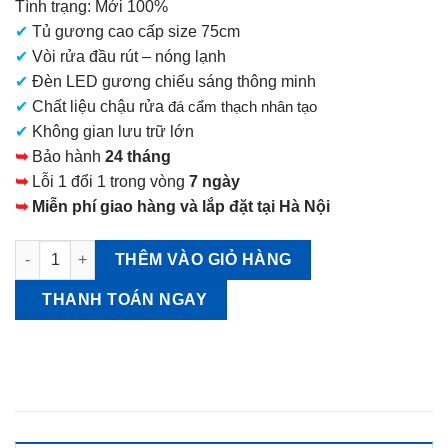
Tình trạng: Mới 100%
là:
✔
Tủ gương cao cấp size 75cm
49.900.000 VNĐ.
✔
Vòi rửa đầu rút – nóng lạnh
✔
Đèn LED gương chiếu sáng thông minh
✔
Chất liệu chậu rửa
đá cẩm thạch nhân tạo
✔
Không gian lưu trữ lớn
➥
Bảo hành
24 tháng
➥
Lỗi 1 đổi 1 trong vòng
7 ngày
➥
Miễn phí giao hàng và lắp đặt tại Hà Nội
Tủ gương Takara Famille S-YER075HXA-YBW Rộng 75cm số lư
THÊM VÀO GIỎ HÀNG
THANH TOÁN NGAY