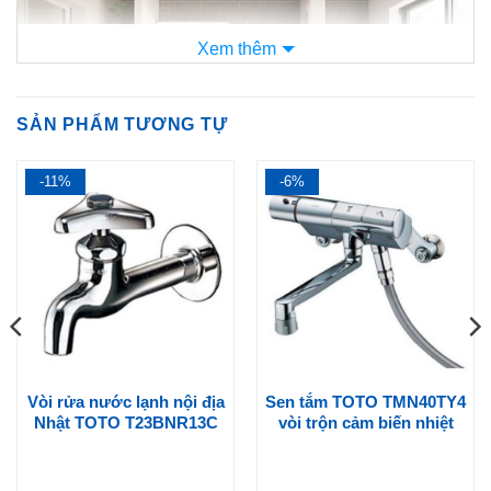
Xem thêm
SẢN PHẨM TƯƠNG TỰ
-11%
-6%
Cùng
Nội Địa Nhật Store
tìm hiểu xem mẫu Tủ gương này có gì
đặc biệt nhé:
Vòi rửa nóng lạnh có dây rút trên
S-YER075HXA-YBW
Tủ gương Takara Famille
S-YER075HXA-YBW
được trang bị
Vòi rửa nước lạnh nội địa
Sen tắm TOTO TMN40TY4
với vòi rửa gắn âm trên rất đẹp mắt và sang trọng. Với vòi đầu
Nhật TOTO T23BNR13C
vòi trộn cảm biến nhiệt
dây rút 2 chiều nóng lạnh, kết hợp van xả điều chỉnh đầu nước
ra sẽ giúp đem đến cho bạn trải nghiệm sử dụng thật tiện lợi và