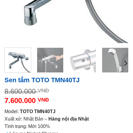
Sen tắm TOTO TMN40TJ
Giá
8.600.000
VNĐ
gốc
7.600.000
VNĐ
là:
Giá
8.600.000 VNĐ.
Model:
TOTO TMN40TJ
hiện
Xuất xứ: Nhật Bản –
Hàng nội địa Nhật
tại
Tình trạng: Mới 100%
là: