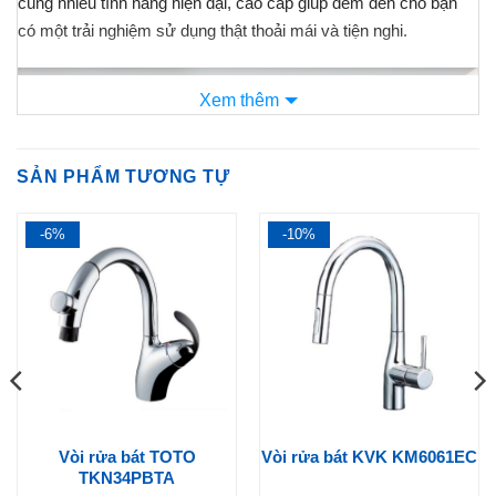
cùng nhiều tính năng hiện đại, cao cấp giúp đem đến cho bạn
có một trải nghiệm sử dụng thật thoải mái và tiện nghi.
Xem thêm
SẢN PHẨM TƯƠNG TỰ
-6%
-10%
Cùng
Nội Địa Nhật Store
tìm hiểu xem mẫu sen tắm này có
những gì đặc biệt nhé:
Chất liệu bền bỉ trên TMN40TJ
Vòi rửa bát TOTO
Vòi rửa bát KVK KM6061EC
TKN34PBTA
Sen tắm
TOTO TMN40TJ
có lớp mạ Nickel Chrome sáng