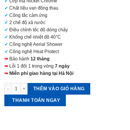
✔
Lớp mạ Nickel Chrome
7.600.000 VNĐ.
✔
Chất liệu van đồng thau
✔
Công tắc cảm ứng
✔
2 chế độ xả nước
✔
Điều chỉnh tốc độ dòng chảy
✔
Khống chế nhiệt độ 40°C
✔
Công nghệ Aerial Shower
✔
Công nghệ Heat Protect
➥
Bảo hành
12 tháng
➥
Lỗi 1 đổi 1 trong vòng
7 ngày
➥
Miễn phí giao hàng tại Hà Nội
Sen tắm TOTO TMN40TJ số lượng
THÊM VÀO GIỎ HÀNG
THANH TOÁN NGAY