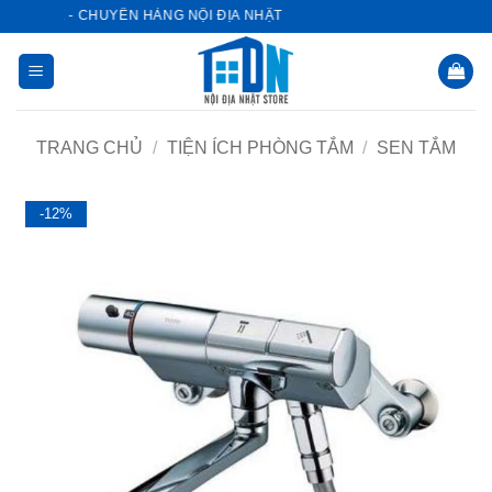
Bỏ
 STORE - CHUYÊN HÀNG NỘI ĐỊA NHẬT
qua
nội
dung
TRANG CHỦ
/
TIỆN ÍCH PHÒNG TẮM
/
SEN TẮM
-12%