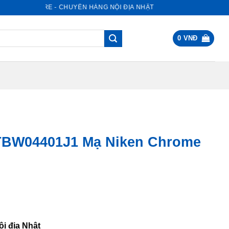
HẬT STORE - CHUYÊN HÀNG NỘI ĐỊA NHẬT
0
VNĐ
TBW04401J1 Mạ Niken Chrome
c
500.000 VNĐ.
i địa Nhật