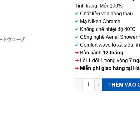
tại
Tình trạng: Mới 100%
là:
✔
Chất liệu van đồng thau
12.150.000 VNĐ.
✔
Mạ Niken Chrome
✔
Khống chế nhiệt độ 40°C
✔
Công nghệ Aerial Shower h
✔
Comfort wave lỗ xả siêu n
➥
Bảo hành
12 tháng
➥
Lỗi 1 đổi 1 trong vòng
7 ng
➥
Miễn phí giao hàng tại Hà
Sen cây TOTO TBW04401J1 Mạ
THÊM VÀO 