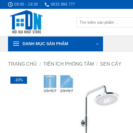
Bỏ
08:00 - 19:30
0833.884.777
qua
nội
Tìm
dung
kiếm:
DANH MỤC SẢN PHẨM
TRANG CHỦ
/
TIỆN ÍCH PHÒNG TẮM
/
SEN CÂY
-10%