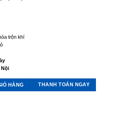
òa trộn khí
hỏ
ày
 Nội
 Niken Chrome số lượng
THANH TOÁN NGAY
GIỎ HÀNG