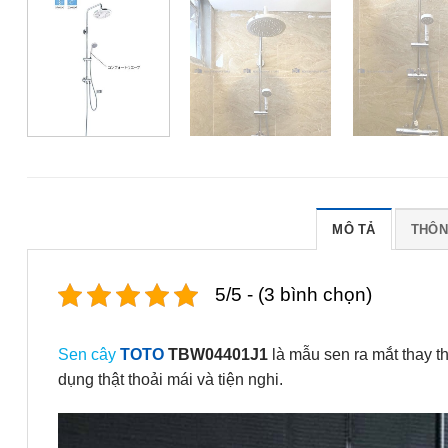
MÔ TẢ
THÔN
5/5 - (3 bình chọn)
Sen cây
TOTO
TBW04401J1
là mẫu sen ra mắt thay 
dụng thật thoải mái và tiện nghi.