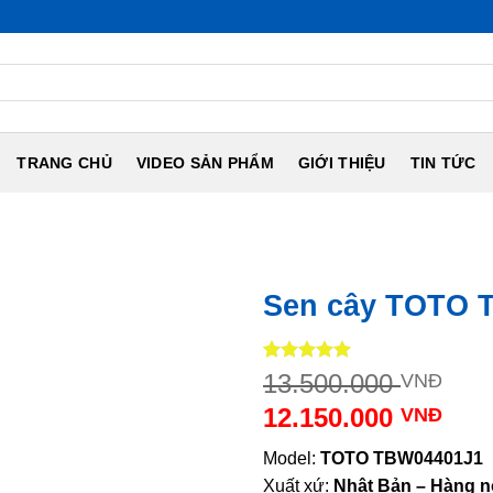
NỘI ĐỊA N
TRANG CHỦ
VIDEO SẢN PHẨM
GIỚI THIỆU
TIN TỨC
Sen cây TOTO 
5
3
trên 5
Giá
13.500.000
VNĐ
dựa trên
gố
đánh giá
12.150.000
VNĐ
là:
Giá
13.
Model:
TOTO TBW04401J1
hiện
Xuất xứ:
Nhật Bản –
Hàng nộ