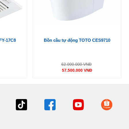
 FY-17C8
Bồn cầu tự động TOTO CES9710
iá
Giá
62.000.000
VNĐ
ốc
gốc
57.500.000
VNĐ
:
là:
Giá
.800.000 VNĐ.
62.000.000 VNĐ.
hiện
tại
là:
0 VNĐ.
57.500.000 VNĐ.