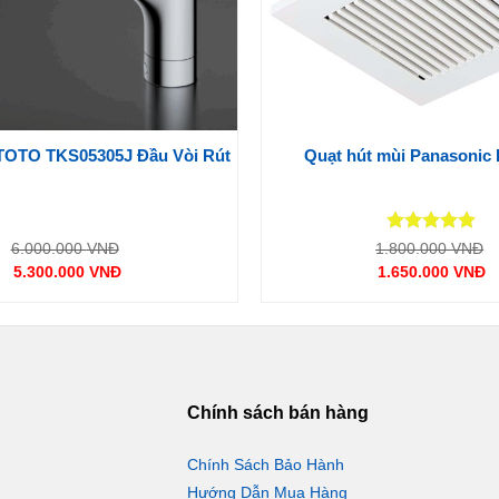
 TOTO TKS05305J Đầu Vòi Rút
Quạt hút mùi Panasonic
Được xếp
Giá
G
6.000.000
VNĐ
1.800.000
VNĐ
gốc
g
hạng
5
5
5.300.000
VNĐ
1.650.000
VNĐ
là:
là
 có những gì đặc biệt nhé!
sao
Giá
Giá
6.000.000 VNĐ.
1
hiện
hiện
tại
tại
là:
là:
5.300.000 VNĐ.
1.650.00
ng bóng, chống gỉ, giữ sản
t liệu đồng thau có độ chịu
Chính sách bán hàng
Chính Sách Bảo Hành
Hướng Dẫn Mua Hàng