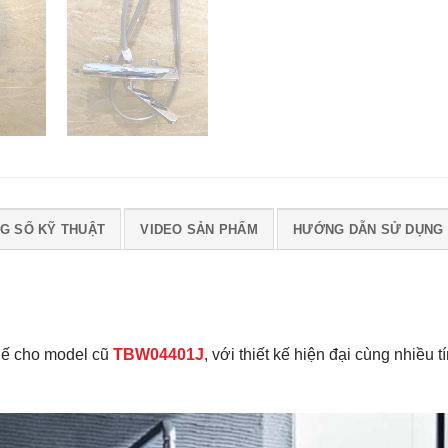
G SỐ KỸ THUẬT
VIDEO SẢN PHẨM
HƯỚNG DẪN SỬ DỤNG
thế cho model cũ
TBW04401J
, với thiết kế hiện đại cùng nhiều