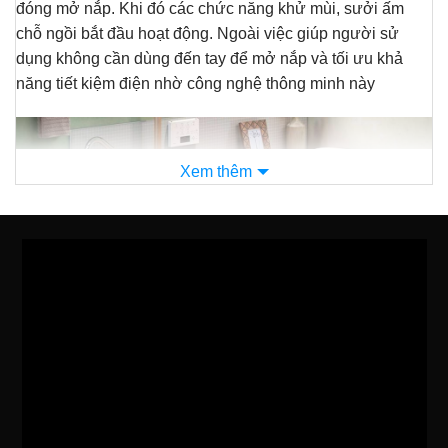
đóng mở nắp. Khi đó các chức năng khử mùi, sưởi ấm
chỗ ngồi bắt đầu hoạt động. Ngoài việc giúp người sử
dụng không cần dùng đến tay để mở nắp và tối ưu khả
năng tiết kiệm điện nhờ công nghệ thông minh này
Xem thêm
Cùng
Nội Địa Nhật Store
tìm hiểu xem mẫu nắp bệt này có
gì nổi bật nhé: