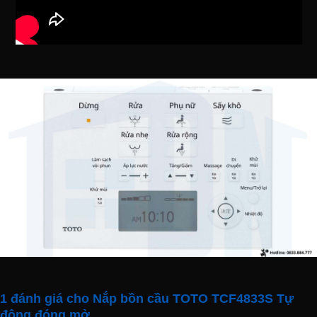
Vòi rửa massage đa chức năng
Nắp bệt
điện tử
TOTO
TCF4833S
với vòi rửa massage đa
chức năng rửa sạch, nhiều chế độ phù hợp cả nam và nữ
mang đến cảm giác dễ chịu, êm ái cho người sử dụng.
1 đánh giá cho
Nắp bồn cầu TOTO TCF4833S Tự
động đóng mở