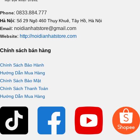
Khử mùi hiệu quả với TCF4833S
: 0833.884.777
Phone
Nắp bệt
điện tử
TCF4833S
sử dụng công nghệ khử mùi
:
Hà Nội
Số 29 Ngõ 460 Thụy Khuê, Tây Hồ, Hà Nội
Deodorization tiên tiến nhất giúp lọc và làm sạch không khí
: noidianhatstore@gmail.com
Email
trong bồn cầu sau khi sử dụng, giúp nhà vệ sinh không bốc mùi
:
http://noidianhatstore.com
Website
khó chịu, tạo không gian phòng vệ sinh nhà bạn luôn sạch sẽ,
đảm bảo an toàn cho sức khỏe người sử dụng.
Chính sách bán hàng
Chính Sách Bảo Hành
Hướng Dẫn Mua Hàng
Chính Sách Bảo Mật
Chính Sách Thanh Toán
Hướng Dẫn Mua Hàng