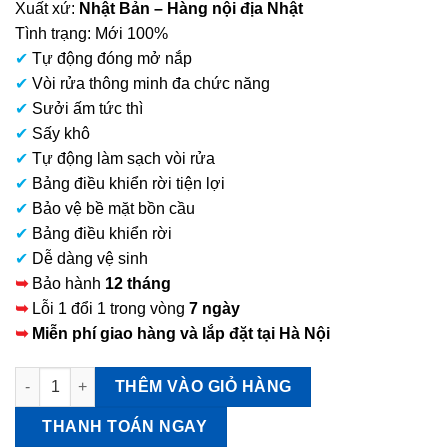
Xuất xứ:
Nhật Bản – Hàng nội địa Nhật
tại
Tình trạng: Mới 100%
là:
✔
Tự động đóng mở nắp
22.900.000 VNĐ.
✔
Vòi rửa thông minh đa chức năng
✔
Sưởi ấm tức thì
✔
Sấy khô
✔
Tự động làm sạch vòi rửa
✔
Bảng điều khiển rời tiện lợi
✔
Bảo vệ bề mặt bồn cầu
✔
Bảng điều khiển rời
✔
Dễ dàng vệ sinh
➥
Bảo hành
12 tháng
➥
Lỗi 1 đổi 1 trong vòng
7 ngày
➥
Miễn phí giao hàng và lắp đặt tại Hà Nội
Nắp bồn cầu TOTO TCF4833S Tự động đóng mở số lượng
THÊM VÀO GIỎ HÀNG
THANH TOÁN NGAY