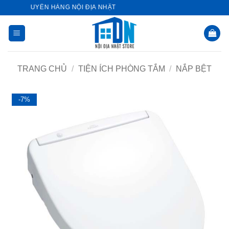
Bỏ
E - CHUYÊN HÀNG NỘI ĐỊA NHẬT
qua
nội
dung
TRANG CHỦ
/
TIỆN ÍCH PHÒNG TẮM
/
NẮP BỆT
-7%