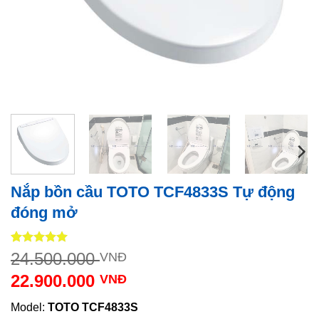
Nắp bồn cầu TOTO TCF4833S Tự động
đóng mở
5
1
trên 5
Giá
24.500.000
VNĐ
dựa trên
gốc
đánh giá
22.900.000
VNĐ
là:
Giá
24.500.000 VNĐ.
Model:
TOTO
TCF4833S
hiện