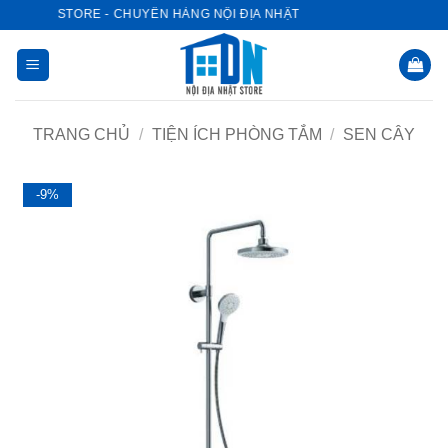
Bỏ
A NHẬT STORE - CHUYÊN HÀNG NỘI ĐỊA NHẬT
qua
nội
dung
TRANG CHỦ
/
TIỆN ÍCH PHÒNG TẮM
/
SEN CÂY
-9%