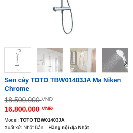
Sen cây TOTO TBW01403JA Mạ Niken
Chrome
Giá
18.500.000
VNĐ
gốc
16.800.000
VNĐ
là:
Giá
18.500.000 VNĐ.
Model:
TOTO TBW01403JA
hiện
Xuất xứ: Nhật Bản –
Hàng nội địa Nhật
tại