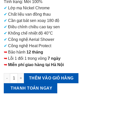
Tình trạng: Mới 100%
là:
✔
Lớp mạ Nickel Chrome
16.800.000 VNĐ.
✔
Chất liệu van đồng thau
✔
Cần gạt bát sen xoay 180 độ
✔
Điều chỉnh chiều cao tay sen
✔
Khống chế nhiệt độ 40°C
✔
Công nghệ Aerial Shower
✔
Công nghệ Heat Protect
➥
Bảo hành
12 tháng
➥
Lỗi 1 đổi 1 trong vòng
7 ngày
➥
Miễn phí giao hàng tại Hà Nội
Sen cây TOTO TBW01403JA Mạ Niken Chrome số lượng
THÊM VÀO GIỎ HÀNG
THANH TOÁN NGAY