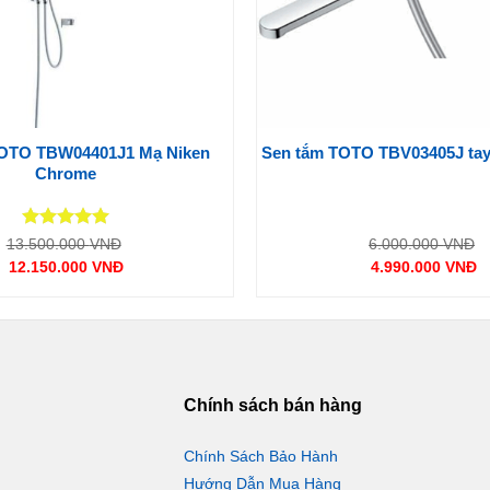
TOTO TBW04401J1 Mạ Niken
Sen tắm TOTO TBV03405J tay 
Chrome
Được xếp
Giá
G
13.500.000
VNĐ
6.000.000
VNĐ
gốc
g
hạng
5
5
12.150.000
VNĐ
4.990.000
VNĐ
là:
là
ì nổi bật nhé:
sao
Giá
Giá
13.500.000 VNĐ.
6
hiện
hiện
tại
tại
là:
là:
12.150.000 VNĐ.
4.990.00
o nên bởi các đường thẳng liền
ho không gian phòng vệ sinh.
Chính sách bán hàng
Chính Sách Bảo Hành
Hướng Dẫn Mua Hàng