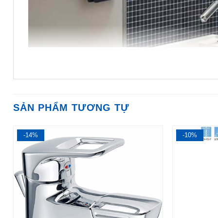
SẢN PHẨM TƯƠNG TỰ
-14%
-10%