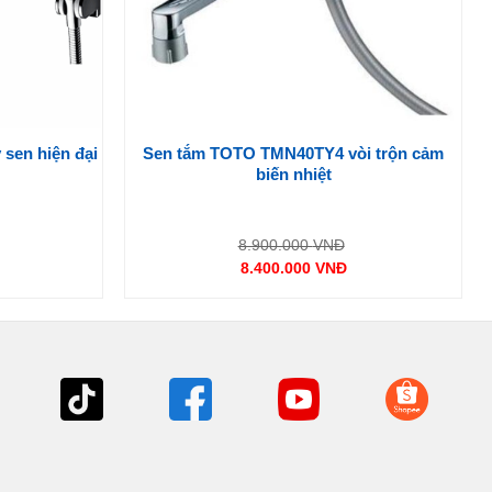
Sen tắm TOTO TMN40TY4 vòi trộn cảm
sen hiện đại
biến nhiệt
iá
Giá
8.900.000
VNĐ
ốc
gốc
8.400.000
VNĐ
:
là:
Giá
.000.000 VNĐ.
8.900.000 VNĐ.
hiện
tại
là:
0 VNĐ.
8.400.000 VNĐ.