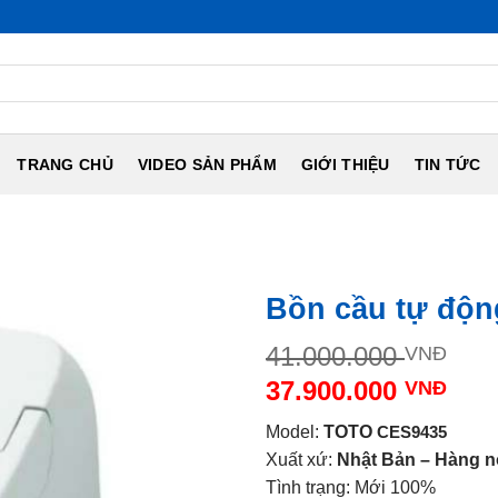
NỘI ĐỊA NH
TRANG CHỦ
VIDEO SẢN PHẨM
GIỚI THIỆU
TIN TỨC
Bồn cầu tự độ
Giá
41.000.000
VNĐ
gố
37.900.000
VNĐ
là:
Giá
41.
Model:
TOTO
CES9435
hiện
Xuất xứ:
Nhật Bản – Hàng nộ
tại
Tình trạng: Mới 100%
là: