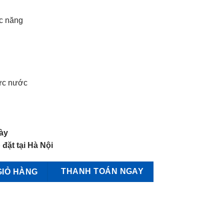
c năng
lực nước
ày
 đặt tại Hà Nội
35 số lượng
THANH TOÁN NGAY
GIỎ HÀNG