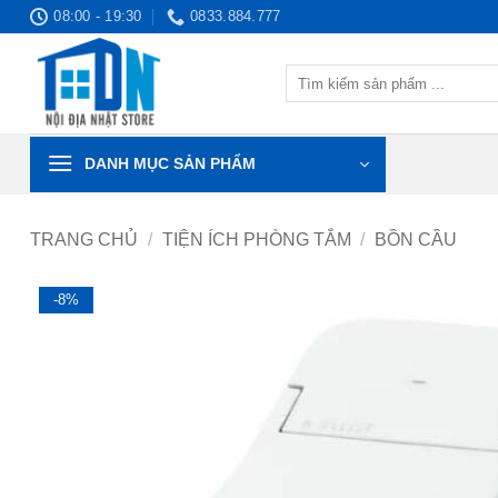
Bỏ
08:00 - 19:30
0833.884.777
qua
nội
Tìm
dung
kiếm:
DANH MỤC SẢN PHẨM
TRANG CHỦ
/
TIỆN ÍCH PHÒNG TẮM
/
BỒN CẦU
-8%