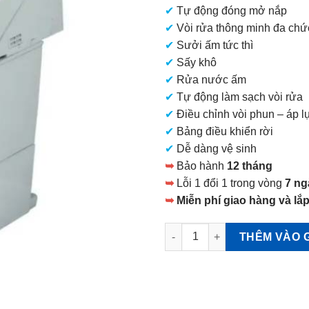
✔
Tự động đóng mở nắp
37.900.000 VNĐ.
✔
Vòi rửa thông minh đa chứ
✔
Sưởi ấm tức thì
✔
Sấy khô
✔
Rửa nước ấm
✔
Tự động làm sạch vòi rửa
✔
Điều chỉnh vòi phun – áp 
✔
Bảng điều khiển rời
✔
Dễ dàng vệ sinh
➥
Bảo hành
12 tháng
➥
Lỗi 1 đổi 1 trong vòng
7 ng
➥
Miễn phí giao hàng và lắp
Bồn cầu tự động TOTO CES94
THÊM VÀO 