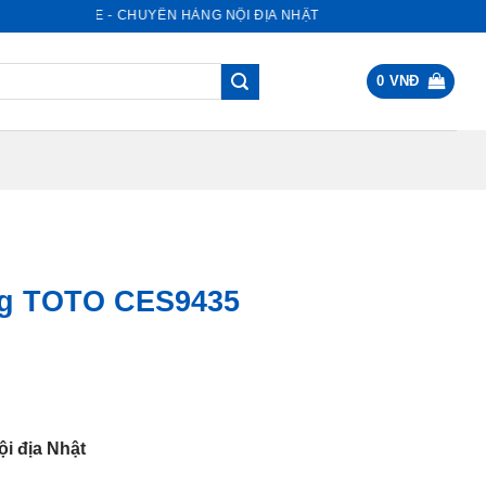
ẬT STORE - CHUYÊN HÀNG NỘI ĐỊA NHẬT
0
VNĐ
ng TOTO CES9435
c
000.000 VNĐ.
i địa Nhật