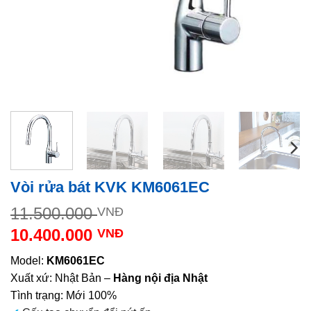
Vòi rửa bát KVK KM6061EC
Giá
11.500.000
VNĐ
gốc
10.400.000
VNĐ
là:
Giá
11.500.000 VNĐ.
Model:
KM6061EC
hiện
Xuất xứ: Nhật Bản –
Hàng nội địa Nhật
tại
Tình trạng: Mới 100%
là: