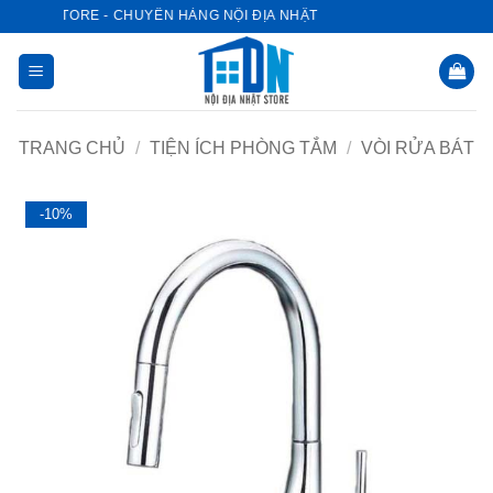
Bỏ
HẬT STORE - CHUYÊN HÀNG NỘI ĐỊA NHẬT
qua
nội
dung
TRANG CHỦ
/
TIỆN ÍCH PHÒNG TẮM
/
VÒI RỬA BÁT
-10%