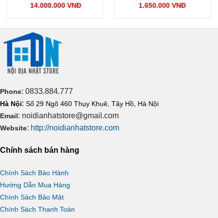
gốc
gốc
hạng
5
5
14.000.000
VNĐ
1.650.000
VNĐ
là:
là:
sao
Giá
Giá
00 VNĐ.
15.500.000 VNĐ.
1.800.000
hiện
hiện
tại
tại
là:
là:
14.000.000 VNĐ.
1.650.000 VNĐ.
: 0833.884.777
Phone
:
Hà Nội
Số 29 Ngõ 460 Thụy Khuê, Tây Hồ, Hà Nội
: noidianhatstore@gmail.com
Email
Sử dụng tiện lợi
:
http://noidianhatstore.com
Website
Vòi rửa bát

KM6061EC
với dây rút kéo dài 30cm cùng đầu
Chính sách bán hàng
vòi thiết kế nhỏ gọn giúp bạn dễ dàng cầm nắm sử dụng và kéo
đầu vòi điều chỉnh nước hướng về những nơi bạn muốn rửa
Chính Sách Bảo Hành
hay vệ sinh dễ dàng ngay cả những nơi góc hẹp, tầm xa.
Hướng Dẫn Mua Hàng
Chính Sách Bảo Mật
Chính Sách Thanh Toán