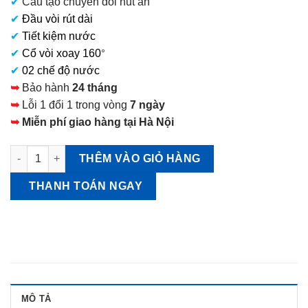
✔
Cấu tạo chuyển đổi nút ấn
10.400.000 VNĐ.
✔
Đầu vòi rút dài
✔
Tiết kiệm nước
✔
Cổ vòi xoay 160
°
✔
02 chế độ nước
➥
Bảo hành
24 tháng
➥
Lỗi 1 đổi 1 trong vòng
7 ngày
➥
Miễn phí giao hàng tại Hà Nội
Vòi rửa bát KVK KM6061EC số lượng
THÊM VÀO GIỎ HÀNG
THANH TOÁN NGAY
MÔ TẢ