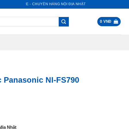
HẬT STORE - CHUYÊN HÀNG NỘI ĐỊA NHẬT
0
VNĐ
c Panasonic NI-FS790
0.000 VNĐ.
địa Nhật