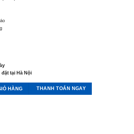
 áo
ng
ày
 đặt tại Hà Nội
-FS790 số lượng
THANH TOÁN NGAY
GIỎ HÀNG