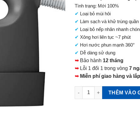
tại
Tình trạng: Mới 100%
là:
✔
Loại bỏ mùi hôi
3.400.000 VNĐ.
✔
Làm sạch và khử trùng quần
✔
Loại bỏ nếp nhăn nhanh chó
✔
Xông hơi liên tục ~7 phút
✔
Hơi nước phun mạnh 360°
✔
Dễ dàng sử dụng
➥
Bảo hành
12 tháng
➥
Lỗi 1 đổi 1 trong vòng
7 ng
➥
Miễn phí giao hàng và lắp
Bàn là hơi nước Panasonic NI
THÊM VÀO 