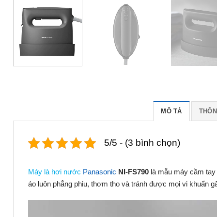
MÔ TẢ
THÔN
5/5 - (3 bình chọn)
Máy là hơi nước
Panasonic
NI-FS790
là mẫu máy cầm tay c
áo luôn phẳng phiu, thơm tho và tránh được mọi vi khuẩn gâ