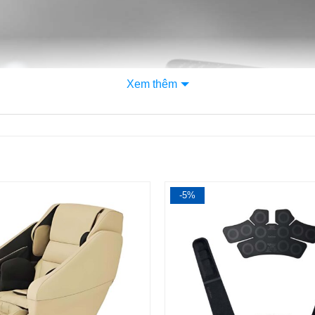
Xem thêm
1
-5%