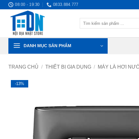
Bỏ
08:00 - 19:30
0833.884.777
qua
nội
Tìm
dung
kiếm:
DANH MỤC SẢN PHẨM
TRANG CHỦ
/
THIẾT BỊ GIA DỤNG
/
MÁY LÀ HƠI NƯ
-13%