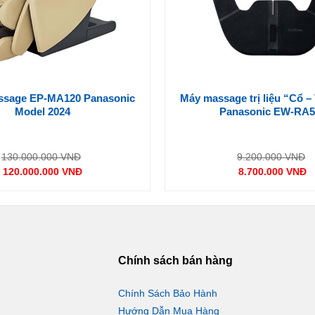
sage EP-MA120 Panasonic
Máy massage trị liệu “Cổ –
Model 2024
Panasonic EW-RA5
Giá
G
130.000.000
VNĐ
9.200.000
VNĐ
gốc
g
120.000.000
VNĐ
8.700.000
VNĐ
là:
là
Giá
Giá
130.000.000 VNĐ.
9
hiện
hiện
có gì đặc biệt nhé:
tại
tại
là:
là:
120.000.000 VNĐ.
8.700.00
p khả năng phun hơi nước mạnh
Chính sách bán hàng
góc phun mà không còn lo hơi
 phun.
Chính Sách Bảo Hành
Hướng Dẫn Mua Hàng