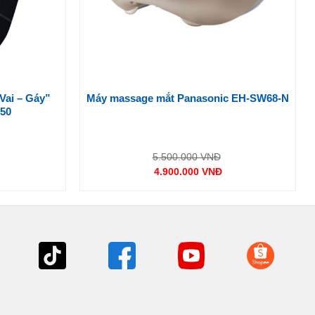
 Vai – Gáy”
Máy massage mắt Panasonic EH-SW68-N
50
iá
Giá
5.500.000
VNĐ
ốc
gốc
4.900.000
VNĐ
:
là:
Giá
.200.000 VNĐ.
5.500.000 VNĐ.
hiện
tại
là:
0 VNĐ.
4.900.000 VNĐ.