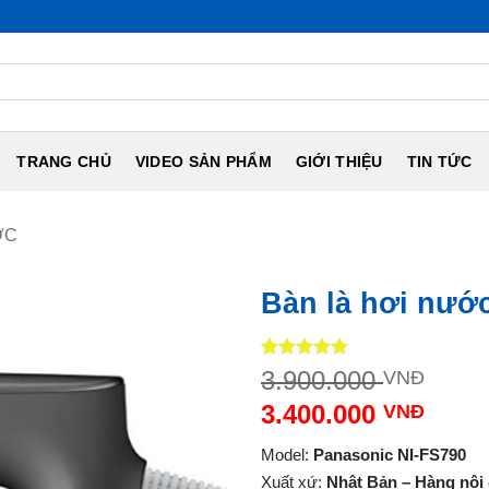
NỘI ĐỊA N
TRANG CHỦ
VIDEO SẢN PHẨM
GIỚI THIỆU
TIN TỨC
ỚC
Bàn là hơi nướ
5
1
trên 5
Giá
3.900.000
VNĐ
dựa trên
gốc
đánh giá
3.400.000
VNĐ
là:
Giá
3.90
Model:
Panasonic NI-FS790
hiện
Xuất xứ:
Nhật Bản – Hàng nội 