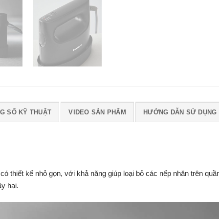
G SỐ KỸ THUẬT
VIDEO SẢN PHẨM
HƯỚNG DẪN SỬ DỤNG
ó thiết kế nhỏ gọn, với khả năng giúp loại bỏ các nếp nhăn trên quầ
y hại.