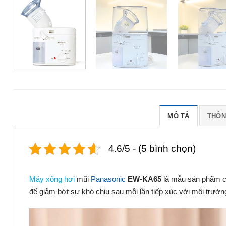
MÔ TẢ
THÔN
4.6/5 - (5 bình chọn)
Máy xông hơi
mũi
Panasonic
EW-KA65
là mẫu sản phẩm có
để giảm bớt sự khó chịu sau mỗi lần tiếp xúc với môi trườn