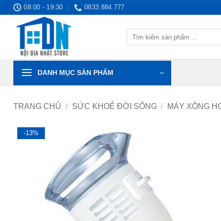
Bỏ
08:00 - 19:30
0833.884.777
qua
nội
Tìm
dung
kiếm:
DANH MỤC SẢN PHẨM
TRANG CHỦ
/
SỨC KHOẺ ĐỜI SỐNG
/
MÁY XÔNG H
-13%