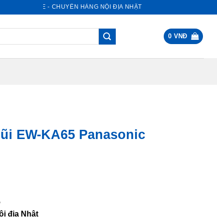
T STORE - CHUYÊN HÀNG NỘI ĐỊA NHẬT
0
VNĐ
mũi EW-KA65 Panasonic
0.000 VNĐ.
5
i địa Nhật