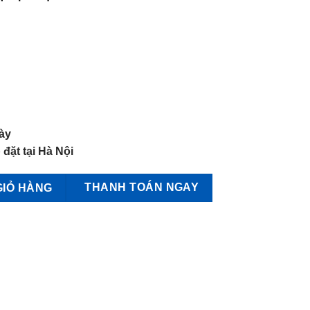
ày
 đặt tại Hà Nội
nasonic số lượng
THANH TOÁN NGAY
GIỎ HÀNG