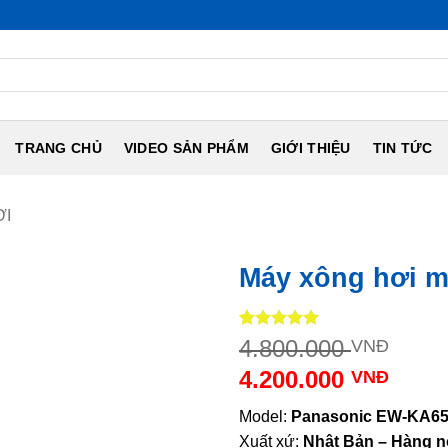
NỘI ĐỊA NHẬ
TRANG CHỦ
VIDEO SẢN PHẨM
GIỚI THIỆU
TIN TỨC
ƠI
Máy xông hơi 
5
2
trên 5
Giá
4.800.000
VNĐ
dựa trên
gốc
đánh giá
4.200.000
VNĐ
là:
Giá
4.80
Model:
Panasonic EW-KA6
hiện
Xuất xứ:
Nhật Bản – Hàng nộ