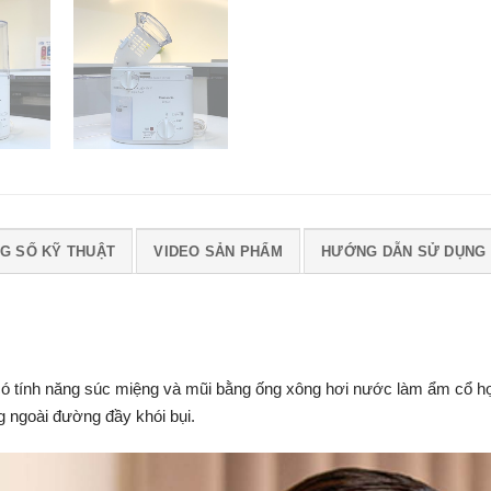
G SỐ KỸ THUẬT
VIDEO SẢN PHẨM
HƯỚNG DẪN SỬ DỤNG
 tính năng súc miệng và mũi bằng ống xông hơi nước làm ẩm cổ họn
g ngoài đường đầy khói bụi.