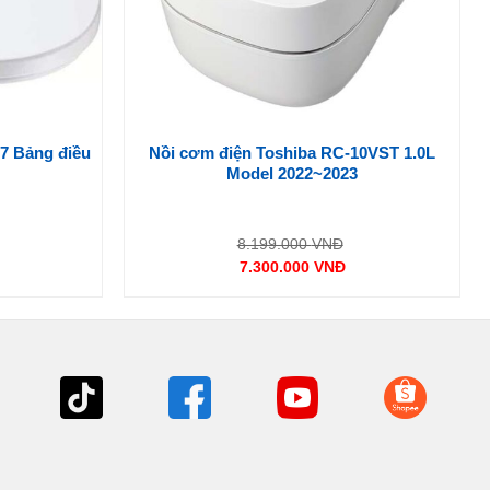
7 Bảng điều
Nồi cơm điện Toshiba RC-10VST 1.0L
Model 2022~2023
Giá
Giá
8.199.000
VNĐ
gốc
gốc
7.300.000
VNĐ
à:
là:
Giá
10.500.000 VNĐ.
8.199.000 VNĐ.
hiện
tại
là:
0 VNĐ.
7.300.000 VNĐ.