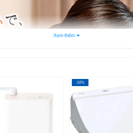
Xem thêm
2
-10%