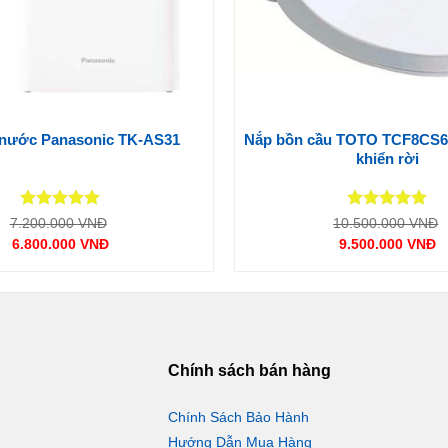
Nắp bồn cầu TOTO TCF8CS6
 nước Panasonic TK-AS31
khiển rời
Được xếp
Được xếp
Giá
7.200.000
VNĐ
10.500.000
VNĐ
gốc
hạng
5
5
hạng
5
5
6.800.000
VNĐ
9.500.000
VNĐ
là:
l
sao
sao
Giá
Giá
7.200.000 VNĐ.
hiện
hiện
gì đặc biệt nhé:
tại
tại
là:
là:
6.800.000 VNĐ.
9.500.00
ủa
EW-KA65
, sẽ giúp làm ẩm cổ
Chính sách bán hàng
ến cảm giác dễ chịu thoải mái
Chính Sách Bảo Hành
Hướng Dẫn Mua Hàng