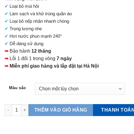
là:
✔
Loại bỏ mùi hôi
3.200.000 VNĐ.
✔
Làm sạch và khử trùng quần áo
✔
Loại bỏ nếp nhăn nhanh chóng
✔
Trọng lượng nhẹ
✔
Hơi nước phun mạnh 240°
✔
Dễ dàng sử dụng
➥
Bảo hành
12 tháng
➥
Lỗi 1 đổi 1 trong vòng
7 ngày
➥
Miễn phí giao hàng và lắp đặt tại Hà Nội
Màu sắc
Bàn là hơi nước Toshiba TAS-X6 số lượng
THANH TOÁ
THÊM VÀO GIỎ HÀNG