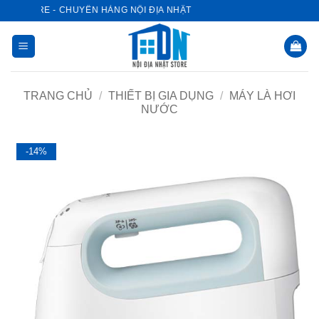
Bỏ
T STORE - CHUYÊN HÀNG NỘI ĐỊA NHẬT
qua
nội
dung
TRANG CHỦ
/
THIẾT BỊ GIA DỤNG
/
MÁY LÀ HƠI
NƯỚC
-14%