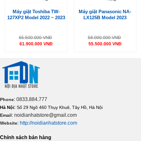
Toshiba
TAS-X6
được tích hợp tính năng thông minh, rằng khi
Máy giặt Toshiba TW-
Máy giặt Panasonic NA-
bạn nhấn nút hơi nước một lần, hơi nước sẽ tự động thoát ra
127XP2 Model 2022 ~ 2023
LX125B Model 2023
liên tục trong 1 phút. Nhờ đó sẽ giúp giảm bớt gánh nặng cho
đôi tay của bạn trong khi là ủi nhiều đồ.
Giá
Giá
65.500.000
VNĐ
58.000.000
VNĐ
gốc
gốc
61.900.000
VNĐ
55.500.000
VNĐ
là:
là:
Giá
Giá
000 VNĐ.
65.500.000 VNĐ.
58.000.0
hiện
hiện
tại
tại
là:
là:
.
61.900.000 VNĐ.
55.500.000 VNĐ.
: 0833.884.777
Phone
:
Hà Nội
Số 29 Ngõ 460 Thụy Khuê, Tây Hồ, Hà Nội
: noidianhatstore@gmail.com
Email
:
http://noidianhatstore.com
Website
Tiện lợi sử dụng
Chính sách bán hàng