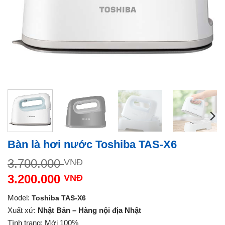
Bàn là hơi nước Toshiba TAS-X6
Giá
3.700.000
VNĐ
gốc
3.200.000
VNĐ
là:
Giá
3.700.000 VNĐ.
Model:
Toshiba
TAS-X6
hiện
Xuất xứ:
Nhật Bản – Hàng nội địa Nhật
tại
Tình trạng: Mới 100%