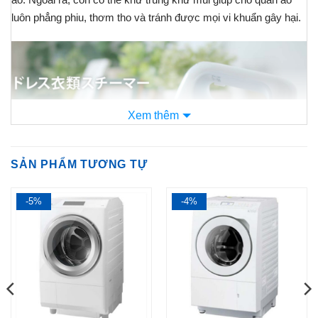
luôn phẳng phiu, thơm tho và tránh được mọi vi khuẩn gây hại.
Xem thêm
SẢN PHẨM TƯƠNG TỰ
-5%
-4%
Cùng
Nội Địa Nhật Store
tìm hiểu xem máy là hơi nước này có
gì đặc biệt nhé:
Xông hơi liên tục trong 1 phút