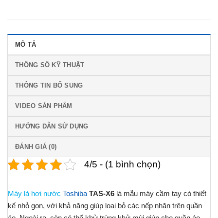
MÔ TẢ
THÔNG SỐ KỸ THUẬT
THÔNG TIN BỔ SUNG
VIDEO SẢN PHẨM
HƯỚNG DẪN SỬ DỤNG
ĐÁNH GIÁ (0)
4/5 - (1 bình chọn)
Máy là hơi nước
Toshiba
TAS-X6
là mẫu máy cầm tay có thiết
kế nhỏ gọn, với khả năng giúp loại bỏ các nếp nhăn trên quần
áo. Ngoài ra, còn có thể khử trùng khử mùi giúp cho quần áo