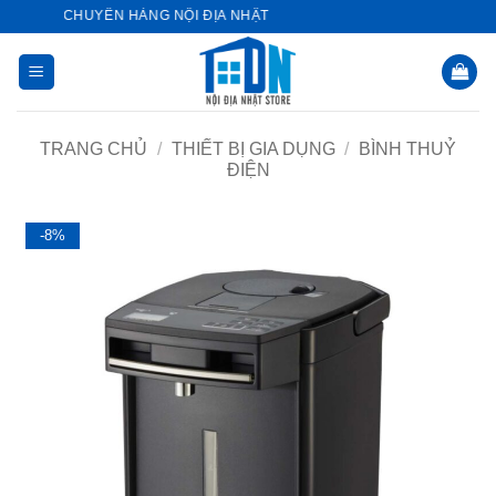
Bỏ
TORE - CHUYÊN HÀNG NỘI ĐỊA NHẬT
qua
nội
dung
TRANG CHỦ
/
THIẾT BỊ GIA DỤNG
/
BÌNH THUỶ
ĐIỆN
-8%