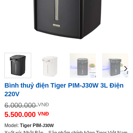
Bình thuỷ điện Tiger PIM-J30W 3L Điện
220V
Giá
6.000.000
VNĐ
gốc
5.500.000
VNĐ
là:
Giá
6.000.000 VNĐ.
Model:
Tiger PIM-
J30W
hiện
Xuất xứ: Nhật Bản – Sản phẩm chính hãng Tiger Việt Nam