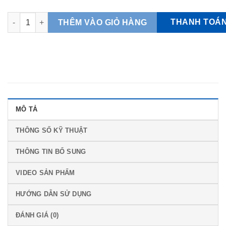
Bình thuỷ điện Tiger PIM-J30W 3L Điện 220V số lượng
THANH TOÁ
THÊM VÀO GIỎ HÀNG
MÔ TẢ
THÔNG SỐ KỸ THUẬT
THÔNG TIN BỔ SUNG
VIDEO SẢN PHẨM
HƯỚNG DẪN SỬ DỤNG
ĐÁNH GIÁ (0)