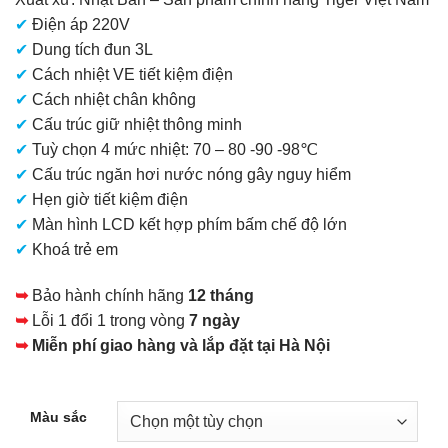
tại
✔
Điện áp 220V
là:
✔
Dung tích đun 3L
5.500.000 VNĐ.
✔
Cách nhiệt VE tiết kiệm điện
✔
Cách nhiệt chân không
✔
Cấu trúc giữ nhiệt thông minh
✔
Tuỳ chọn 4 mức nhiệt: 70 – 80 -90 -98℃
✔
Cấu trúc ngăn hơi nước nóng gây nguy hiểm
✔
Hẹn giờ tiết kiệm điện
✔
Màn hình LCD kết hợp phím bấm chế độ lớn
✔
Khoá trẻ em
➥
Bảo hành chính hãng
12 tháng
➥
Lỗi 1 đổi 1 trong vòng
7 ngày
➥
Miễn phí giao hàng và lắp đặt tại Hà Nội
Màu sắc