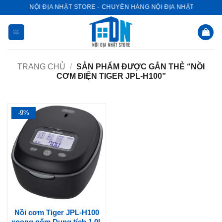
Bỏ
NỘI ĐỊA NHẬT STORE - CHUYÊN HÀNG NỘI ĐỊA NHẬT
qua
nội
dung
TRANG CHỦ
/
SẢN PHẨM ĐƯỢC GẮN THẺ “NỒI
CƠM ĐIỆN TIGER JPL-H100”
-9%
Nồi cơm Tiger JPL-H100
xoong gốm Dung tích 1.0L