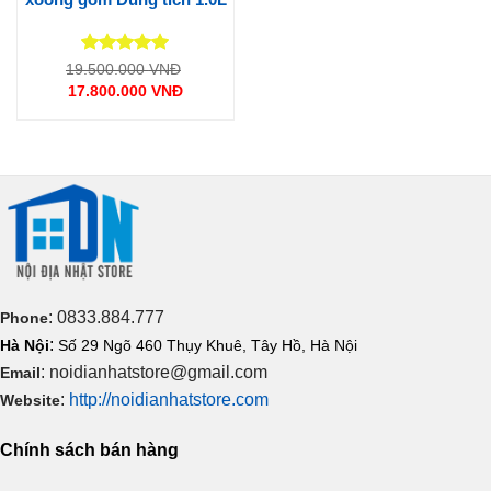
Được xếp
Giá
19.500.000
VNĐ
gốc
hạng
5
5
17.800.000
VNĐ
là:
sao
Giá
19.500.000 VNĐ.
hiện
tại
là:
17.800.000 VNĐ.
: 0833.884.777
Phone
:
Hà Nội
Số 29 Ngõ 460 Thụy Khuê, Tây Hồ, Hà Nội
: noidianhatstore@gmail.com
Email
:
http://noidianhatstore.com
Website
Chính sách bán hàng