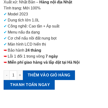
Xuất xứ: Nhật Bản –
Hàng nội địa Nhật
tại
Tình trạng: Mới 100%
là:
✔
Model 2023
17.800.000 VNĐ.
✔
Dung tích lớn 1.0L
✔
Công nghệ: Cao tần + Áp suất
✔
Menu nấu đa dạng
✔
Cơ chế nấu nồi đất nung bọt
✔
Màn hình LCD hiển thị
➥
Bảo hành
24 tháng
➥
Lỗi 1 đổi 1 trong vòng
7 ngày
➥
Miễn phí giao hàng và lắp đặt tại Hà Nội
Nồi cơm Tiger JPL-H100 xoong gốm Dung tích 1.0L số lượng
THÊM VÀO GIỎ HÀNG
THANH TOÁN NGAY