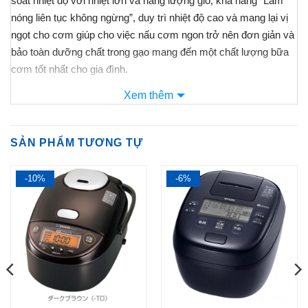
soát nhiệt độ với nhiệt lớn và năng lượng gió, khả năng
“Làm
nóng liên tục không ngừng”, duy trì nhiệt độ cao và mang lại vị
ngọt cho cơm giúp cho việc nấu cơm ngon trở nên đơn giản và
bảo toàn dưỡng chất trong gạo mang đến một chất lượng bữa
cơm tốt nhất cho gia đình.
Xem thêm
SẢN PHẨM TƯƠNG TỰ
1
-10%
-6%
5
1
trên 5
dựa trên
đánh giá
Cùng
Nội Địa Nhật Store
tìm hiểu xem
nồi cơm điện
Tiger JPL-