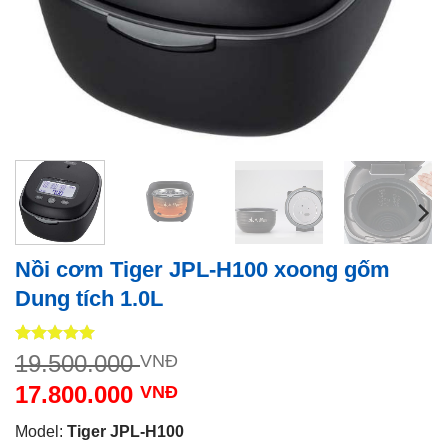
Nồi cơm Tiger JPL-H100 xoong gốm
Dung tích 1.0L
5
1
trên 5
Giá
19.500.000
VNĐ
dựa trên
gốc
đánh giá
17.800.000
VNĐ
là:
Giá
19.500.000 VNĐ.
Model:
Tiger JPL-H100
hiện