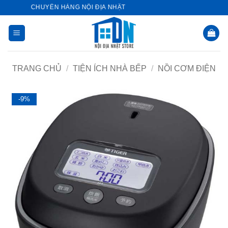
Bỏ
TORE - CHUYÊN HÀNG NỘI ĐỊA NHẬT
qua
nội
dung
TRANG CHỦ
/
TIỆN ÍCH NHÀ BẾP
/
NỒI CƠM ĐIỆN
-9%