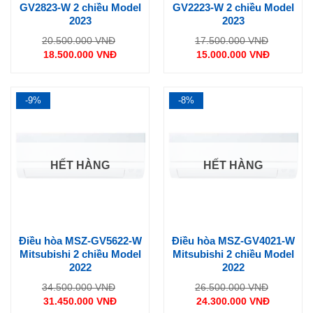
GV2823-W 2 chiều Model
GV2223-W 2 chiều Model
2023
2023
Giá
Giá
20.500.000
VNĐ
17.500.000
VNĐ
gốc
gốc
18.500.000
VNĐ
15.000.000
VNĐ
là:
là:
Giá
Giá
20.500.000 VNĐ.
17.500.0
hiện
hiện
tại
tại
là:
là:
18.500.000 VNĐ.
15.000.000 VNĐ.
-9%
-8%
HẾT HÀNG
HẾT HÀNG
Điều hòa MSZ-GV5622-W
Điều hòa MSZ-GV4021-W
Mitsubishi 2 chiều Model
Mitsubishi 2 chiều Model
2022
2022
Giá
Giá
34.500.000
VNĐ
26.500.000
VNĐ
gốc
gốc
31.450.000
VNĐ
24.300.000
VNĐ
là:
là:
Giá
Giá