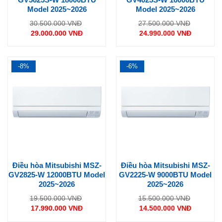
Model 2025~2026
Model 2025~2026
Giá
Giá
30.500.000
VNĐ
27.500.000
VNĐ
gốc
gốc
29.000.000
VNĐ
24.990.000
VNĐ
là:
là:
Giá
Giá
30.500.000 VNĐ.
27.500.0
hiện
hiện
tại
tại
là:
là:
29.000.000 VNĐ.
24.990.000 VNĐ.
-8%
-6%
Điều hòa Mitsubishi MSZ-
Điều hòa Mitsubishi MSZ-
GV2825-W 12000BTU Model
GV2225-W 9000BTU Model
2025~2026
2025~2026
Giá
Giá
19.500.000
VNĐ
15.500.000
VNĐ
gốc
gốc
17.990.000
VNĐ
14.500.000
VNĐ
là:
là:
Giá
Giá
19.500.000 VNĐ.
15.500.0
hiện
hiện