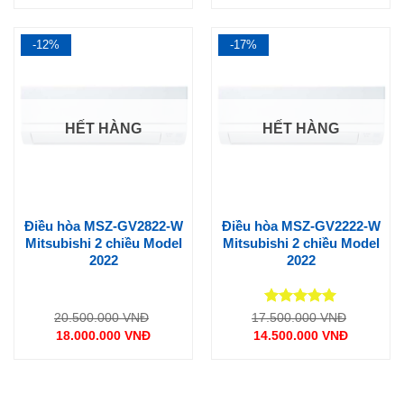
34.500.000 VNĐ.
26.500.0
hiện
hiện
tại
tại
là:
là:
31.450.000 VNĐ.
24.300.000 VNĐ.
-12%
-17%
HẾT HÀNG
HẾT HÀNG
Điều hòa MSZ-GV2822-W
Điều hòa MSZ-GV2222-W
Mitsubishi 2 chiều Model
Mitsubishi 2 chiều Model
2022
2022
Được xếp
Giá
Giá
20.500.000
VNĐ
17.500.000
VNĐ
gốc
gốc
hạng
5
5
18.000.000
VNĐ
14.500.000
VNĐ
là:
là:
sao
Giá
Giá
20.500.000 VNĐ.
17.500.0
hiện
hiện
tại
tại
là:
là:
18.000.000 VNĐ.
14.500.000 VNĐ.