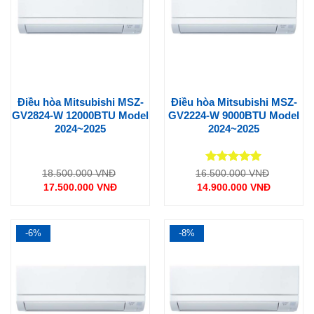
Điều hòa Mitsubishi MSZ-
Điều hòa Mitsubishi MSZ-
GV2824-W 12000BTU Model
GV2224-W 9000BTU Model
2024~2025
2024~2025
Được xếp
Giá
Giá
18.500.000
VNĐ
16.500.000
VNĐ
gốc
gốc
hạng
5
5
17.500.000
VNĐ
14.900.000
VNĐ
là:
là:
sao
Giá
Giá
18.500.000 VNĐ.
16.500.0
hiện
hiện
tại
tại
là:
là:
17.500.000 VNĐ.
14.900.000 VNĐ.
-6%
-8%