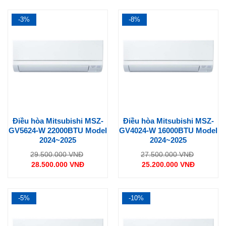
tại
tại
là:
là:
17.990.000 VNĐ.
14.500.000 VNĐ.
-3%
-8%
Điều hòa Mitsubishi MSZ-
Điều hòa Mitsubishi MSZ-
GV5624-W 22000BTU Model
GV4024-W 16000BTU Model
2024~2025
2024~2025
Giá
Giá
29.500.000
VNĐ
27.500.000
VNĐ
gốc
gốc
28.500.000
VNĐ
25.200.000
VNĐ
là:
là:
Giá
Giá
29.500.000 VNĐ.
27.500.0
hiện
hiện
tại
tại
là:
là:
28.500.000 VNĐ.
25.200.000 VNĐ.
-5%
-10%