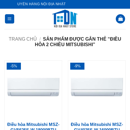
Bỏ
RE - CHUYÊN HÀNG NỘI ĐỊA NHẬT
qua
nội
dung
TRANG CHỦ
/
SẢN PHẨM ĐƯỢC GẮN THẺ “ĐIỀU
HÒA 2 CHIỀU MITSUBISHI”
-5%
-9%
Điều hòa Mitsubishi MSZ-
Điều hòa Mitsubishi MSZ-
GV5625S-W 18000BTU
GV4025S-W 16000BTU