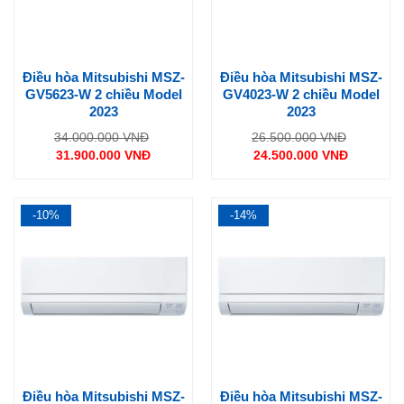
Điều hòa Mitsubishi MSZ-
Điều hòa Mitsubishi MSZ-
GV5623-W 2 chiều Model
GV4023-W 2 chiều Model
2023
2023
Giá
Giá
34.000.000
VNĐ
26.500.000
VNĐ
gốc
gốc
31.900.000
VNĐ
24.500.000
VNĐ
là:
là:
Giá
Giá
34.000.000 VNĐ.
26.500.0
hiện
hiện
tại
tại
là:
là:
31.900.000 VNĐ.
24.500.000 VNĐ.
-10%
-14%
Điều hòa Mitsubishi MSZ-
Điều hòa Mitsubishi MSZ-