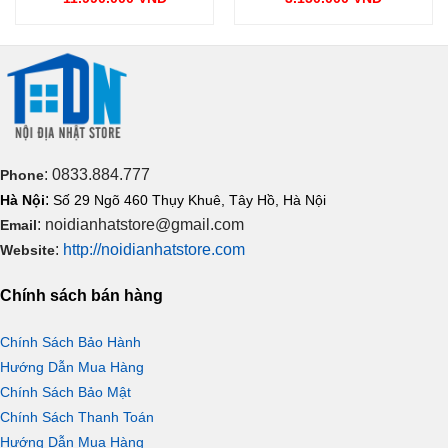
là:
là:
Giá
Giá
00 VNĐ.
17.500.000 VNĐ.
4.000.000
bố nhiệt độ cùng các thử nghiệm tái tạo môi trường cực kỳ
hiện
hiện
tại
tại
nóng. Nhờ đó nó đã có thể hoạt động không ngừng ngay
là:
là:
11.990.000 VNĐ.
3.150.000 VNĐ.
cả khi nhiệt độ ngoài trời lên đến 46°C. Giúp mang lại cho
người dùng luồng không khí mát lạnh liên tục và ổn định.
: 0833.884.777
Phone
:
Hà Nội
Số 29 Ngõ 460 Thụy Khuê, Tây Hồ, Hà Nội
: noidianhatstore@gmail.com
Email
:
http://noidianhatstore.com
Website
Chính sách bán hàng
Chính Sách Bảo Hành
Hướng Dẫn Mua Hàng
Chính Sách Bảo Mật
Chính Sách Thanh Toán
Hướng Dẫn Mua Hàng