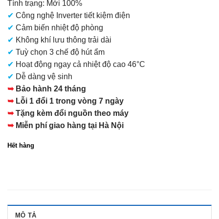
Tình trạng: Mới 100%
là:
✔
Công nghệ Inverter tiết kiệm điện
18.000.000 VNĐ.
✔
Cảm biến nhiệt độ phòng
✔
Không khí lưu thông trải dài
✔
Tuỳ chọn 3 chế độ hút ẩm
✔
Hoạt động ngay cả nhiệt độ cao 46°C
✔
Dễ dàng vệ sinh
➥
Bảo hành 24 tháng
➥
Lỗi 1 đổi 1 trong vòng 7 ngày
➥
Tặng kèm đổi nguồn theo máy
➥
Miễn phí giao hàng tại Hà Nội
Hết hàng
MÔ TẢ