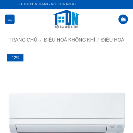
Bỏ
 STORE - CHUYÊN HÀNG NỘI ĐỊA NHẬT
qua
nội
dung
TRANG CHỦ
/
ĐIỀU HOÀ KHÔNG KHÍ
/
ĐIỀU HOÀ
-12%