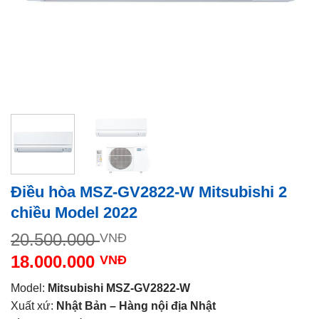
Điều hòa MSZ-GV2822-W Mitsubishi 2
chiều Model 2022
Giá
20.500.000
VNĐ
gốc
18.000.000
VNĐ
là:
Giá
20.500.000 VNĐ.
Model:
Mitsubishi MSZ-GV2822-W
hiện
Xuất xứ:
Nhật Bản – Hàng nội địa Nhật
tại