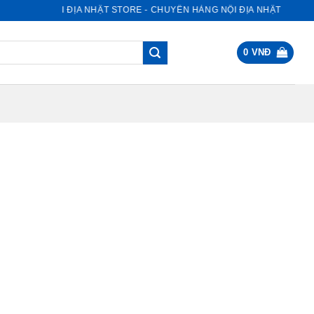
NỘI ĐỊA NHẬT STORE - CHUYÊN HÀNG NỘI ĐỊA NHẬT
0
VNĐ