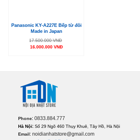
Panasonic KY-A227E Bếp từ đôi
Made in Japan
Giá
17.500.000
VNĐ
gốc
16.000.000
VNĐ
là:
Giá
17.500.000 VNĐ.
hiện
tại
là:
16.000.000 VNĐ.
: 0833.884.777
Phone
:
Hà Nội
Số 29 Ngõ 460 Thụy Khuê, Tây Hồ, Hà Nội
: noidianhatstore@gmail.com
Email