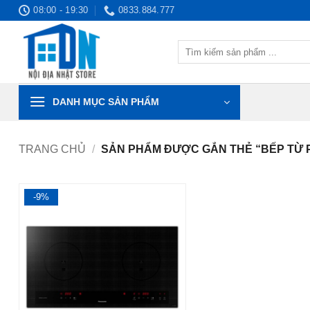
Bỏ
08:00 - 19:30
0833.884.777
qua
nội
Tìm
dung
kiếm:
DANH MỤC SẢN PHẨM
TRANG CHỦ
/
SẢN PHẨM ĐƯỢC GẮN THẺ “BẾP TỪ 
-9%