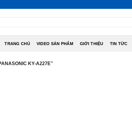
TRANG CHỦ
VIDEO SẢN PHẨM
GIỚI THIỆU
TIN TỨC
PANASONIC KY-A227E”