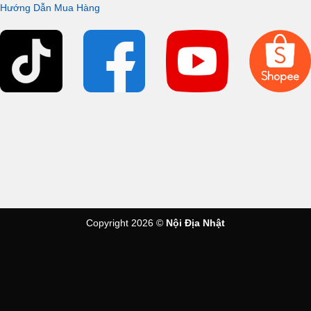
Hướng Dẫn Mua Hàng
Kiểm soát nhiệt độ thực phẩm chiên
Copyright 2026 ©
Nội Địa Nhật
Nhiệt độ có thể được đặt theo mức tăng 10 °C. Làm nóng đến
nhiệt độ cài đặt với công suất làm nóng cao ngay lập tức và
ngay cả khi nhiệt độ giảm tại thời điểm bổ sung thực phẩm, nó
sẽ nhanh chóng phát hiện và tăng nhiệt độ. Bếp giữ nhiệt độ
không đổi nên món chiên rất ngon và chín đều