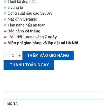
✔
Thiết kế đẹp mắt
là:
✔
2 vùng từ
16.000.000 VNĐ.
✔
Công suất nấu cao 3200W
✔
Mặt kính Ceramic
✔
Tính năng nấu an toàn
➥
Bảo hành
24 tháng
➥
Lỗi 1 đổi 1 trong vòng
7 ngày
➥
Miễn phí giao hàng và lắp đặt tại Hà Nội
Panasonic KY-A227E Bếp từ đôi Made in Japan số lượng
THÊM VÀO GIỎ HÀNG
THANH TOÁN NGAY
MÔ TẢ