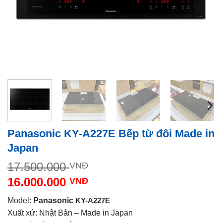
Panasonic KY-A227E Bếp từ đôi Made in
Japan
Giá
17.500.000
VNĐ
gốc
16.000.000
VNĐ
là:
Giá
17.500.000 VNĐ.
Model:
Panasonic
KY-A227E
hiện
Xuất xứ: Nhật Bản – Made in Japan
tại