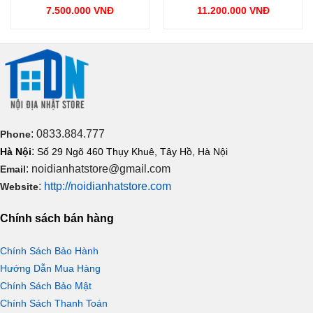
gốc
gốc
7.500.000
VNĐ
11.200.000
VNĐ
là:
là:
Giá
Giá
000 VNĐ.
9.000.000 VNĐ.
12.200.0
hiện
hiện
tại
tại
là:
là:
.
7.500.000 VNĐ.
11.200.000 VNĐ.
: 0833.884.777
Phone
:
Hà Nội
Số 29 Ngõ 460 Thụy Khuê, Tây Hồ, Hà Nội
: noidianhatstore@gmail.com
Email
Kiểm soát nhiệt độ đáy nồi
:
http://noidianhatstore.com
Website
Trang bị cảm biến nhiệt có thể đo và điều khiển được nhiệt
Chính sách bán hàng
độ của bếp. Nếu nhiệt độ của bếp quá cao hoặc trên bề
mặt bếp có vật cản như khăn lau, thức ăn sôi trào trên ề
Chính Sách Bảo Hành
mặt. Nó sẽ phát ra cảnh báo hoặc tự ngắt bếp để đảm bảo
Hướng Dẫn Mua Hàng
an toàn.
Chính Sách Bảo Mật
Chính Sách Thanh Toán