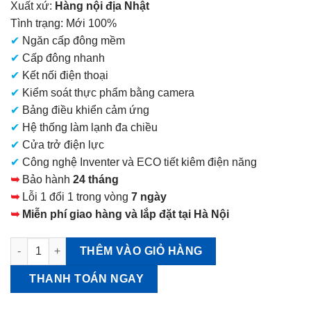
Xuất xứ:
Hàng nội địa Nhật
tại
Tình trạng: Mới 100%
là:
✔
Ngăn cấp đông mềm
69.900.000 VNĐ.
✔
Cấp đông nhanh
✔
Kết nối điện thoại
✔
Kiểm soát thực phẩm bằng camera
✔
Bảng điều khiển cảm ứng
✔
Hệ thống làm lạnh đa chiều
✔
Cửa trở điện lực
✔
Công nghệ Inventer và ECO tiết kiêm điện năng
➥
Bảo hành
24 tháng
➥
Lỗi 1 đổi 1 trong vòng
7 ngày
➥
Miễn phí giao hàng và lắp đặt tại Hà Nội
Tủ lạnh Hitachi R-GXCC67V 670L Model 2024 số lượng
THÊM VÀO GIỎ HÀNG
THANH TOÁN NGAY