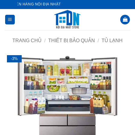
Bỏ
UYÊN HÀNG NỘI ĐỊA NHẬT
qua
nội
dung
TRANG CHỦ
/
THIẾT BỊ BẢO QUẢN
/
TỦ LẠNH
-3%