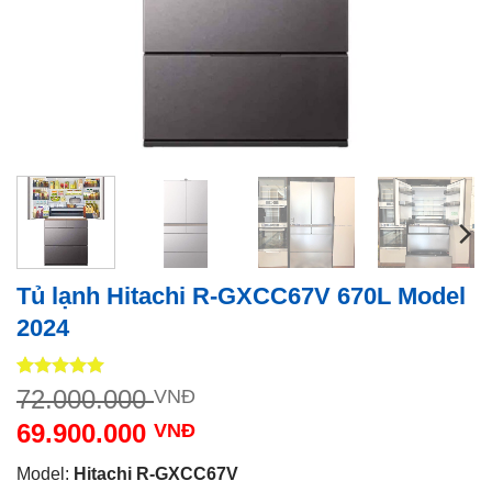
Tủ lạnh Hitachi R-GXCC67V 670L Model
2024
5
1
trên 5
Giá
72.000.000
VNĐ
dựa trên
gốc
đánh giá
69.900.000
VNĐ
là:
Giá
72.000.000 VNĐ.
Model:
Hitachi R-GXCC67V
hiện