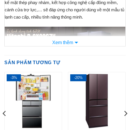
kế mặt thép phay nhám, kết hợp công nghệ cấp đông mềm,
cánh cửa trợ lực,… sẽ đáp ứng cho người dùng về một mẫu tủ
lạnh cao cấp, nhiều tính năng thông minh.
Xem thêm
SẢN PHẨM TƯƠNG TỰ
1
-3%
-20%
5.00
1
trên 5
dựa trên
đánh giá
Cùng
Nội Địa Nhật Store
tìm hiểu xem tủ lạnh này có gì đặc biệt
nhé:
Thiết kế sang trọng 6 cánh