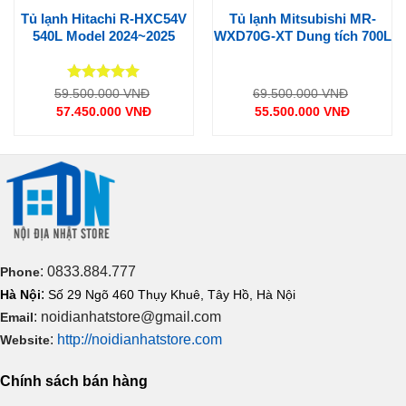
Tủ lạnh Hitachi R-HXC54V
Tủ lạnh Mitsubishi MR-
Tủ lạnh
Hitachi
R-GXCC67V
được thiết kế mặt thép nhám mờ
540L Model 2024~2025
WXD70G-XT Dung tích 700L
tinh tế sang trọng cùng cửa 6 cánh hiện đại, với thiết kế này
thực phẩm được chia làm nhiều ngăn nhỏ giúp tối ưu diện tích,
ngăn mùi và hạn chế thất thoát nhiệt mỗi khi bạn muốn lấy thức
Được xếp
Giá
Giá
59.500.000
VNĐ
69.500.000
VNĐ
gốc
gốc
hạng
5
5
57.450.000
VNĐ
55.500.000
VNĐ
ăn ra ngoài.
là:
là:
sao
Giá
Giá
000 VNĐ.
59.500.000 VNĐ.
69.500.0
hiện
hiện
tại
tại
là:
là:
.
57.450.000 VNĐ.
55.500.000 VNĐ.
: 0833.884.777
Phone
:
Hà Nội
Số 29 Ngõ 460 Thụy Khuê, Tây Hồ, Hà Nội
: noidianhatstore@gmail.com
Email
:
http://noidianhatstore.com
Website
Chính sách bán hàng