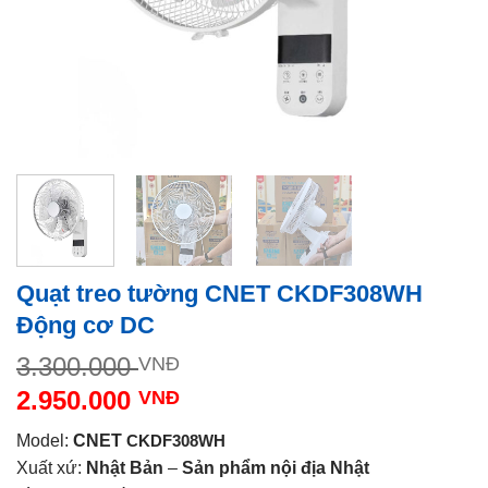
Quạt treo tường CNET CKDF308WH
Động cơ DC
Giá
3.300.000
VNĐ
gốc
2.950.000
VNĐ
là:
Giá
3.300.000 VNĐ.
Model:
CNET
CKDF308WH
hiện
Xuất xứ:
Nhật Bản
–
Sản phẩm nội địa Nhật
tại