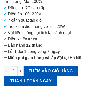
Tình trạng: Mới 100%
là:
✔
Động cơ DC cao cấp
2.950.000 VNĐ.
✔
Điện áp 100~220V
✔
7 cánh quạt tạo gió
✔
Tiết kiệm điện năng với chỉ 22W
✔
Vật liệu chống bụi tích lại cánh quạt
✔
Điều khiển từ xa
➥
Bảo hành
12 tháng
➥
Lỗi 1 đổi 1 trong vòng
7 ngày
➥
Miễn phí giao hàng và lắp đặt tại Hà Nội
Quạt treo tường CNET CKDF308WH Động cơ DC số lượng
THÊM VÀO GIỎ HÀNG
THANH TOÁN NGAY