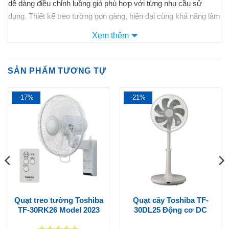
dễ dàng điều chỉnh luồng gió phù hợp với từng nhu cầu sử
dụng. Thiết kế treo tường gọn gàng, hiện đại cùng khả năng làm
mát dễ chịu, tiết kiệm điện năng tối ưu, sẽ là lựa chọn lý tưởng
Xem thêm
cho phòng ngủ, phòng khách, văn phòng hay các không gian
cần sự thoáng mát và tiện nghi mỗi ngày.
SẢN PHẨM TƯƠNG TỰ
-17%
-21%
Quạt treo tường Toshiba
Quạt cây Toshiba TF-
TF-30RK26 Model 2023
30DL25 Động cơ DC
Cùng
Nội Địa Nhật Store
tìm hiểu xem mẫu quạt treo tường này
có gì đặc biệt nhé: