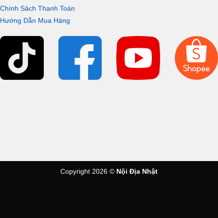
Chính Sách Thanh Toán
Hướng Dẫn Mua Hàng
Thiết kế tinh giản của
CKDF308WH
Quạt
có màu trắng sáng chủ đạo cùng kích thước
CKDF308WH
nhỏ gọn. Nhờ đó giúp bạn có thể tuỳ ý bố trí quạt tại phòng
khách hay phòng ngủ mà không hề chiếm nhiều diện tích,
không gian. Tạo độ thông thoáng cho căn phòng nhưng vẫn
đảm bảo luồng gió mát cho căn phòng sử dụng.
Copyright 2026 ©
Nội Địa Nhật