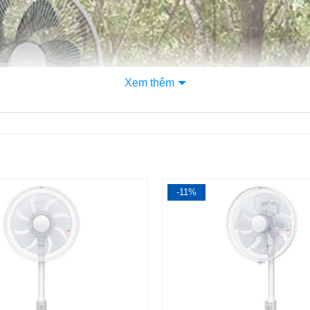
Xem thêm
1
-11%