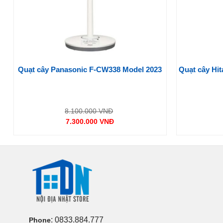
l
Quạt cây Panasonic F-CW338 Model 2023
Quạt cây Hi
Cùng
Nội Địa Nhật Store
tìm hiểu xem mẫu quạt cây này có 
Giá
8.100.000
VNĐ
gốc
7.300.000
VNĐ
là:
Giá
Thiết kế thanh lịch của
TF-30AL25
.
8.100.000 VNĐ.
hiện
tại
là:
Quạt
Toshiba TF-30AL25
mang phong cách thiết kế Nhật Bả
7.300.000 VNĐ.
: 0833.884.777
Phone