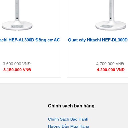
tachi HEF-AL300D Động cơ AC
Quạt cây Hitachi HEF-DL300
gì đặc biệt nhé:
Giá
G
3.600.000
VNĐ
4.700.000
VNĐ
gốc
g
3.150.000
VNĐ
4.200.000
VNĐ
là:
là
Giá
Giá
3.600.000 VNĐ.
4
hiện
hiện
tại
tại
là:
là:
n, giúp bạn có thể bố trí quạt tại phòng khách hay phòng ngủ như 1 đ
3.150.000 VNĐ.
4.200.00
Chính sách bán hàng
Chính Sách Bảo Hành
Hướng Dẫn Mua Hàng