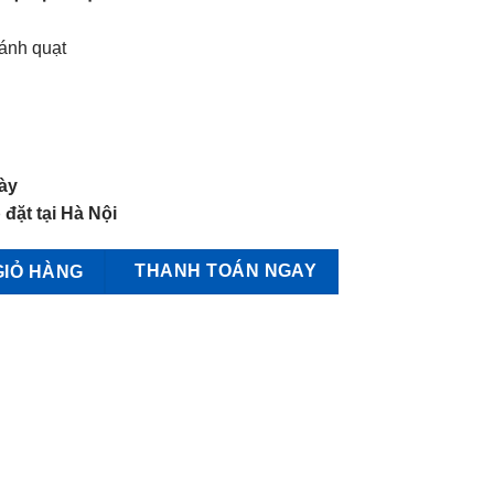
cánh quạt
ày
 đặt tại Hà Nội
Động cơ AC số lượng
THANH TOÁN NGAY
GIỎ HÀNG