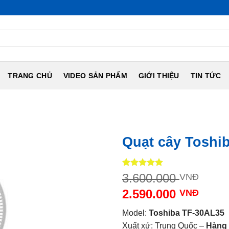
NỘI ĐỊA NHẬT ST
TRANG CHỦ
VIDEO SẢN PHẨM
GIỚI THIỆU
TIN TỨC
Quạt cây Toshi
5
1
trên 5
Giá
3.600.000
VNĐ
dựa trên
gốc
đánh giá
2.590.000
VNĐ
là:
Giá
3.60
Model:
Toshiba TF-30AL35
hiện
Xuất xứ: Trung Quốc –
Hàng 