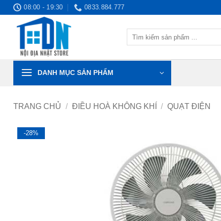
Bỏ
08:00 - 19:30
0833.884.777
qua
nội
Tìm
dung
kiếm:
DANH MỤC SẢN PHẨM
TRANG CHỦ
/
ĐIỀU HOÀ KHÔNG KHÍ
/
QUẠT ĐIỆN
-28%