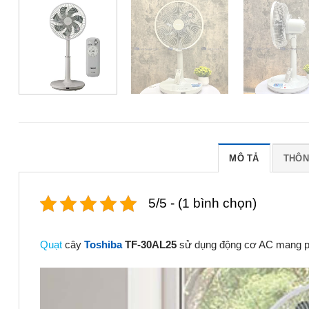
MÔ TẢ
THÔN
5/5 - (1 bình chọn)
Quạt
cây
Toshiba
TF-30AL25
sử dụng động cơ AC mang pho