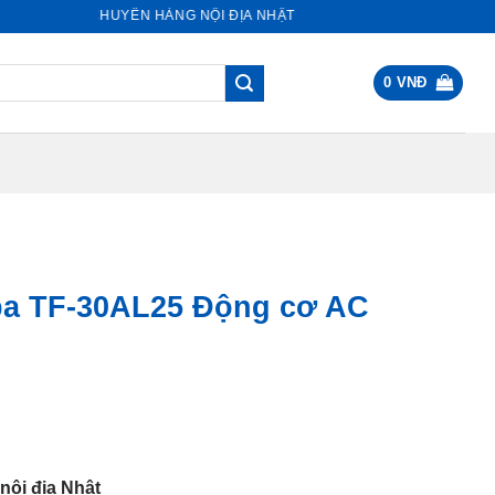
ORE - CHUYÊN HÀNG NỘI ĐỊA NHẬT
0
VNĐ
ba TF-30AL25 Động cơ AC
0.000 VNĐ.
nội địa Nhật