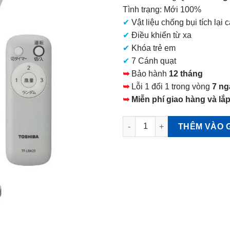
tại
Tình trạng: Mới 100%
là:
✔
Vật liệu chống bụi tích lại 
2.590.000 VNĐ.
✔
Điều khiển từ xa
✔
Khóa trẻ em
✔
7 Cánh quạt
➥
Bảo hành
12 tháng
➥
Lỗi 1 đổi 1 trong vòng
7 ng
➥
Miễn phí giao hàng và lắp
Quạt cây Toshiba TF-30AL25 
THÊM VÀO 