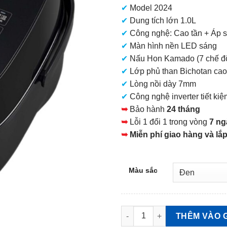
✔
Model 2024
11.200.000 VNĐ.
✔
Dung tích lớn 1.0L
✔
Công nghệ: Cao tần + Áp s
✔
Màn hình nền LED sáng
✔
Nấu Hon Kamado (7 chế đ
✔
Lớp phủ than Bichotan cao
✔
Lòng nồi dày 7mm
✔
Công nghệ inverter tiết kiệ
➥
Bảo hành
24 tháng
➥
Lỗi 1 đổi 1 trong vòng
7 ng
➥
Miễn phí giao hàng và lắp
Màu sắc
Nồi cơm Toshiba RC-10VXV 1.
THÊM VÀO 