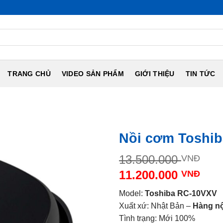
NỘI ĐỊA 
TRANG CHỦ
VIDEO SẢN PHẨM
GIỚI THIỆU
TIN TỨC
Nồi cơm Toshi
Giá
13.500.000
VNĐ
gố
11.200.000
VNĐ
là:
Giá
13.
Model:
Toshiba RC-10VXV
hiện
Xuất xứ: Nhật Bản –
Hàng nộ
tại
Tình trạng: Mới 100%
là: