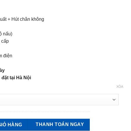
uất + Hút chân không
ộ nấu)
 cấp
m điện
ày
 đặt tại Hà Nội
XÓA
0L CAO CẤP số lượng
THANH TOÁN NGAY
GIỎ HÀNG