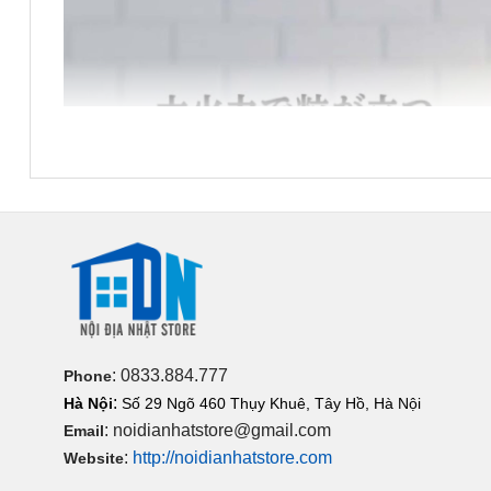
: 0833.884.777
Phone
:
Hà Nội
Số 29 Ngõ 460 Thụy Khuê, Tây Hồ, Hà Nội
: noidianhatstore@gmail.com
Email
:
http://noidianhatstore.com
Website