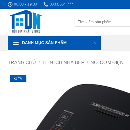
Bỏ
08:00 - 19:30
0833.884.777
qua
nội
Tìm
dung
kiếm:
DANH MỤC SẢN PHẨM
TRANG CHỦ
/
TIỆN ÍCH NHÀ BẾP
/
NỒI CƠM ĐIỆN
-17%