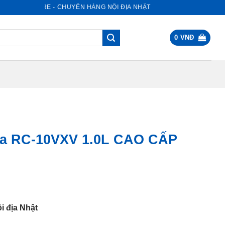
NHẬT STORE - CHUYÊN HÀNG NỘI ĐỊA NHẬT
0
VNĐ
ba RC-10VXV 1.0L CAO CẤP
c
500.000 VNĐ.
i địa Nhật