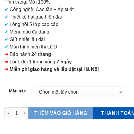
Tình trạng: Mới 100%
là:
✔
Công nghệ: Cao tần + Áp suất
7.300.000 VNĐ.
✔
Thiết kế hạt gạo hiện đại
✔
Lòng nồi 5 lớp cao cấp
✔
Menu nấu đa dạng
✔
Giữ nhiệt lâu dài
✔
Màn hình hiển thị LCD
➥
Bảo hành
24 tháng
➥
Lỗi 1 đổi 1 trong vòng
7 ngày
➥
Miễn phí giao hàng và lắp đặt tại Hà Nội
Màu sắc
Nồi cơm Tiger JPV-S100 Cao Tần Áp Suất số lượng
THANH TOÁ
THÊM VÀO GIỎ HÀNG