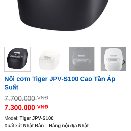
Nồi cơm Tiger JPV-S100 Cao Tần Áp
Suất
Giá
7.700.000
VNĐ
gốc
7.300.000
VNĐ
là:
Giá
7.700.000 VNĐ.
Model:
Tiger JPV-S100
hiện
Xuất xứ:
Nhật Bản
–
Hàng nội địa Nhật
tại