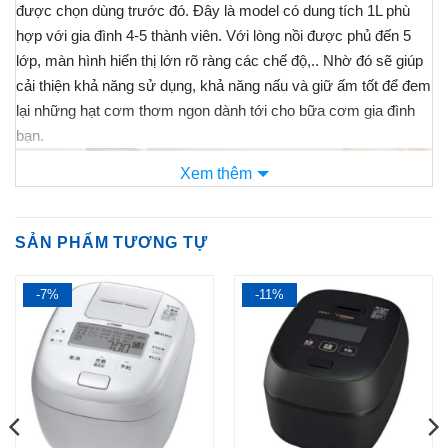
được chọn dùng trước đó. Đây là model có dung tích 1L phù
hợp với gia đình 4-5 thành viên. Với lòng nồi được phủ đến 5
lớp, màn hình hiển thị lớn rõ ràng các chế độ,.. Nhờ đó sẽ giúp
cải thiện khả năng sử dụng, khả năng nấu và giữ ấm tốt để đem
lại những hạt cơm thơm ngon dành tới cho bữa cơm gia đình
bạn.
Xem thêm
SẢN PHẨM TƯƠNG TỰ
-7%
-11%
Cùng
Nội Địa Nhật Store
tìm hiểu xem
nồi cơm điện
có gì đặc