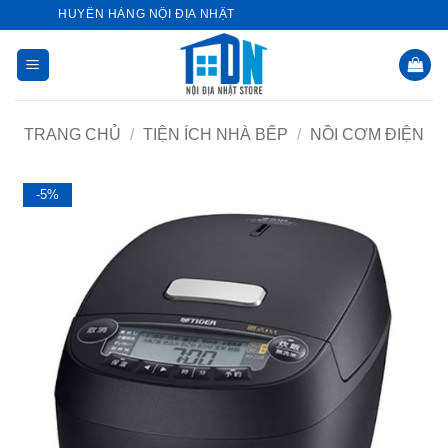
Bỏ
ORE - CHUYÊN HÀNG NỘI ĐỊA NHẬT
qua
nội
dung
TRANG CHỦ
/
TIỆN ÍCH NHÀ BẾP
/
NỒI CƠM ĐIỆN
-5%