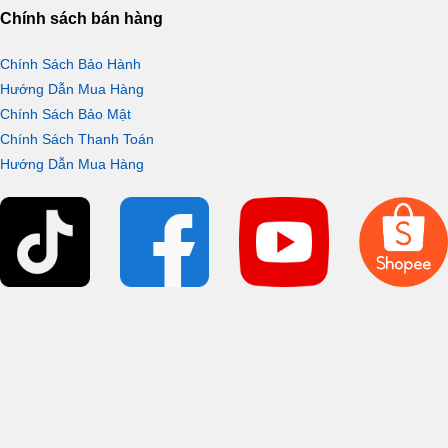
Chính sách bán hàng
Chính Sách Bảo Hành
Hướng Dẫn Mua Hàng
Chính Sách Bảo Mật
Chính Sách Thanh Toán
Công nghệ cao tần IH
Hướng Dẫn Mua Hàng
Nồi cơm điện cao tần Tiger
JPV-S100
ứng dụng công nghệ gia
nhiệt cảm ứng cao tần IH tiên tiến với cuộn dây đồng ôm sát
bọc ngoài lòng nồi, giúp truyền nhiệt trực tiếp vào lõi gạo với
công suất lớn như đun trên bếp lửa, mang lại hạt cơm thơm
ngon, chín đều và săn chắc.