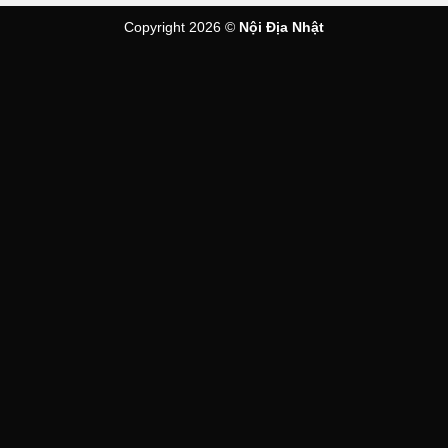
Copyright 2026 ©
Nội Địa Nhật
Công nghệ nấu áp suất
Nhờ áp dụng công nghệ nấu ở áp suất cao (khoảng 1,25 ATM),
Tiger
JPV-S100
có thể nâng nhiệt độ trong nồi lên đến 106°C,
cao hơn so với 100°C của nồi cơm thông thường, kết hợp cùng
công nghệ IH giúp cơm có vị ngọt tự nhiên và dễ hấp thụ hơn.