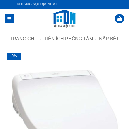
Bỏ
 CHUYÊN HÀNG NỘI ĐỊA NHẬT
qua
nội
dung
TRANG CHỦ
/
TIỆN ÍCH PHÒNG TẮM
/
NẮP BỆT
-9%