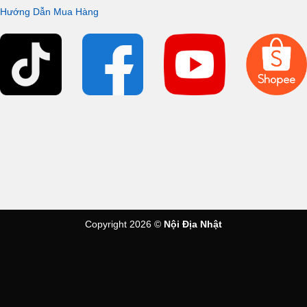
Sưởi ấm chỗ ngồi trên
TCF8FKM02
Hướng Dẫn Mua Hàng
Cảm biến hồng ngoại thông minh trên
TOTO
TCF8FKM02
, tự
động kích hoạt chế độ sưởi ấm khi phát hiện người ngồi. Nhờ
đó, người dùng luôn cảm thấy ấm áp và dễ chịu trong mùa lạnh,
với nhiều mức điều chỉnh nhiệt độ phù hợp cho từng nhu cầu.
Copyright 2026 ©
Nội Địa Nhật