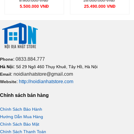
Giá
Giá
5.900.000
VNĐ
28.000.000
VNĐ
gốc
gốc
5.500.000
VNĐ
25.490.000
VNĐ
ấm rửa phù hợp, điểm rất đáng giá vào những ngày mưa rét.
là:
là:
Giá
Giá
00 VNĐ.
5.900.000 VNĐ.
28.000.0
hiện
hiện
Cùng đó là các chế độ rửa đáp ứng nhu cầu vệ sinh riêng cho
tại
tại
là:
là:
cả nam và nữ. Các tia nước mạnh – nhẹ được điều chỉnh linh
5.500.000 VNĐ.
25.490.000 VNĐ.
hoạt, mang đến cảm giác sạch sẽ, êm ái và thoải mái tối đa cho
người sử dụng.
: 0833.884.777
Phone
:
Hà Nội
Số 29 Ngõ 460 Thụy Khuê, Tây Hồ, Hà Nội
: noidianhatstore@gmail.com
Email
:
http://noidianhatstore.com
Website
Chính sách bán hàng
Chính Sách Bảo Hành
Hướng Dẫn Mua Hàng
Chính Sách Bảo Mật
Chính Sách Thanh Toán