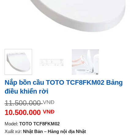
Nắp bồn cầu TOTO TCF8FKM02 Bảng
điều khiển rời
Giá
11.500.000
VNĐ
gốc
10.500.000
VNĐ
là:
Giá
11.500.000 VNĐ.
Model:
TOTO
TCF8FKM02
hiện
Xuất xứ:
Nhật Bản – Hàng nội địa Nhật
tại