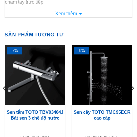
chạm tay trực tiếp.
Xem thêm
SẢN PHẨM TƯƠNG TỰ
-7%
-9%
Cùng
Nội Địa Nhật Store
tìm hiểu xem mẫu nắp bệt này có
gì nổi bật nhé:
Sen tắm TOTO TBV03404J
Sen cây TOTO TMC95ECR
Bát sen 3 chế độ nước
cao cấp
Vòi rửa nước ấm massage đa chức năng
Nắp bệt
điện tử
TOTO
TCF8FKM02
với vòi rửa massage nước
ấm tuỳ chỉnh đa chế độ, giúp bạn có thể tuỳ chọn nhiệt độ nước