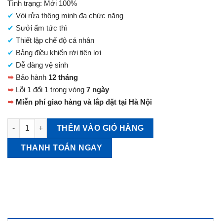
Tình trạng: Mới 100%
là:
✔
Vòi rửa thông minh đa chức năng
10.500.000 VNĐ.
✔
Sưởi ấm tức thì
✔
Thiết lập chế độ cá nhân
✔
Bảng điều khiển rời tiện lợi
✔
Dễ dàng vệ sinh
➥
Bảo hành
12 tháng
➥
Lỗi 1 đổi 1 trong vòng
7 ngày
➥
Miễn phí giao hàng và lắp đặt tại Hà Nội
Nắp bồn cầu TOTO TCF8FKM02 Bảng điều khiển rời số lượng
THÊM VÀO GIỎ HÀNG
THANH TOÁN NGAY