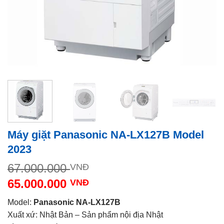
Máy giặt Panasonic NA-LX127B Model
2023
Giá
67.000.000
VNĐ
gốc
65.000.000
VNĐ
là:
Giá
67.000.000 VNĐ.
Model:
Panasonic
NA-LX127B
hiện
Xuất xứ: Nhật Bản – Sản phẩm nội địa Nhật
tại