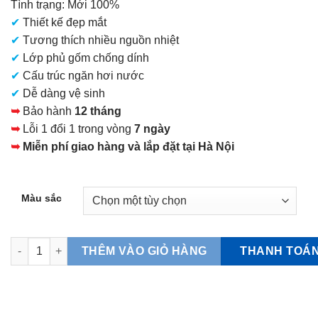
Tình trạng: Mới 100%
là:
✔
Thiết kế đẹp mắt
2.950.000 VNĐ.
✔
Tương thích nhiều nguồn nhiệt
✔
Lớp phủ gốm chống dính
✔
Cấu trúc ngăn hơi nước
✔
Dễ dàng vệ sinh
➥
Bảo hành
12 tháng
➥
Lỗi 1 đổi 1 trong vòng
7 ngày
➥
Miễn phí giao hàng và lắp đặt tại Hà Nội
Màu sắc
Bộ nồi chảo LUO-SE6 6 món Iris KITCHEN CHEF số lượng
THANH TOÁ
THÊM VÀO GIỎ HÀNG