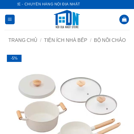
Bỏ
T STORE - CHUYÊN HÀNG NỘI ĐỊA NHẬT
qua
nội
dung
TRANG CHỦ
/
TIỆN ÍCH NHÀ BẾP
/
BỘ NỒI CHẢO
-5%