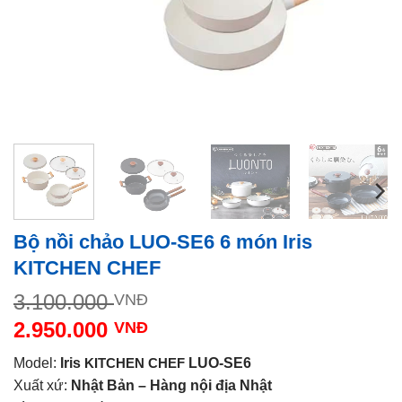
Bộ nồi chảo LUO-SE6 6 món Iris
KITCHEN CHEF
Giá
3.100.000
VNĐ
gốc
2.950.000
VNĐ
là:
Giá
3.100.000 VNĐ.
Model:
Iris
KITCHEN CHEF
LUO-SE6
hiện
Xuất xứ:
Nhật Bản – Hàng nội địa Nhật
tại