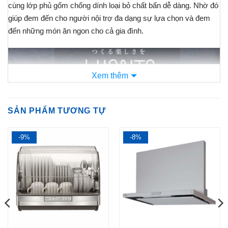
cùng lớp phủ gốm chống dính loại bỏ chất bẩn dễ dàng. Nhờ đó
giúp đem đến cho người nội trợ đa dạng sự lựa chọn và đem
đến những món ăn ngon cho cả gia đình.
Xem thêm
SẢN PHẨM TƯƠNG TỰ
-9%
-8%
Cùng
Nội Địa Nhật Store
tìm hiểu xem bộ nồi chảo này có gì
đặc biệt nhé: