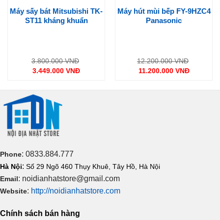
Thiết kế đẹp mắt trên
LUO-SE6
Máy sấy bát Mitsubishi TK-
Máy hút mùi bếp FY-9HZC4
ST11 kháng khuẩn
Panasonic
Bộ nồi chảo
được thiết kế phong cách thiên nhiên yên bình
Scandinavia (“LUONT” có nghĩa là “Thiên nhiên” trong tiếng
Phần Lan). Nhờ đó
LUO-SE6
mang lại vẻ đẹp thanh thoát tao
nhã và giúp bạn có thể đặt để mọi nơi trong khu vực bếp như
Giá
Giá
3.800.000
VNĐ
12.200.000
VNĐ
gốc
gốc
3.449.000
VNĐ
11.200.000
VNĐ
một vật dụng trang trí.
là:
là:
Giá
Giá
3.800.000 VNĐ.
12.200.0
hiện
hiện
00 VNĐ
tại
tại
là:
là:
00 VNĐ
3.449.000 VNĐ.
11.200.000 VNĐ.
: 0833.884.777
Phone
:
Hà Nội
Số 29 Ngõ 460 Thụy Khuê, Tây Hồ, Hà Nội
: noidianhatstore@gmail.com
Email
:
http://noidianhatstore.com
Website
Chính sách bán hàng