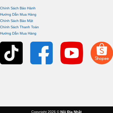
Chính Sách Bảo Hành
Tương thích nhiều nguồn nhiệt
Hướng Dẫn Mua Hàng
LUO-SE6
được tương thích nấu với nhiều nguồn nhiệt khác nhau
Chính Sách Bảo Mật
. Từ đó, giúp
như: IH 200V, IH100V, Gas Stove, Radiant Heater
Chính Sách Thanh Toán
người dùng tuỳ ý sử dụng nấu mà không phải quá lo lắng về
Hướng Dẫn Mua Hàng
nguồn nhiệt không phù hợp.
Copyright 2026 ©
Nội Địa Nhật