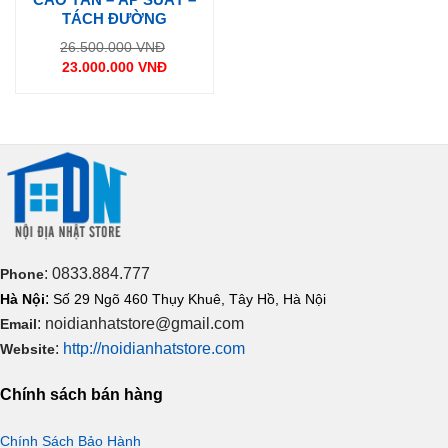
TÁCH ĐƯỜNG
Giá
26.500.000
VNĐ
gốc
23.000.000
VNĐ
là:
Giá
26.500.000 VNĐ.
hiện
tại
là:
23.000.000 VNĐ.
: 0833.884.777
Phone
:
Hà Nội
Số 29 Ngõ 460 Thụy Khuê, Tây Hồ, Hà Nội
: noidianhatstore@gmail.com
Email
:
http://noidianhatstore.com
Website
Chính sách bán hàng
Chính Sách Bảo Hành