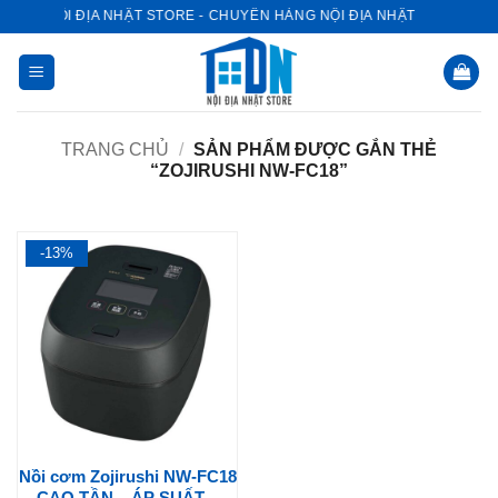
Bỏ
NỘI ĐỊA NHẬT STORE - CHUYÊN HÀNG NỘI ĐỊA NHẬT
qua
nội
dung
TRANG CHỦ
/
SẢN PHẨM ĐƯỢC GẮN THẺ
“ZOJIRUSHI NW-FC18”
-13%
Nồi cơm Zojirushi NW-FC18
CAO TẦN – ÁP SUẤT –