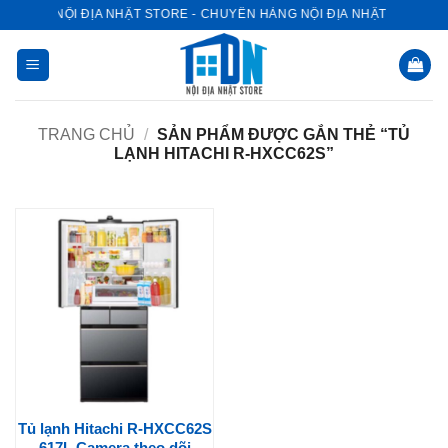
Bỏ
NỘI ĐỊA NHẬT STORE - CHUYÊN HÀNG NỘI ĐỊA NHẬT
qua
nội
dung
TRANG CHỦ
/
SẢN PHẨM ĐƯỢC GẮN THẺ “TỦ
LẠNH HITACHI R-HXCC62S”
Tủ lạnh Hitachi R-HXCC62S
617L Camera theo dõi