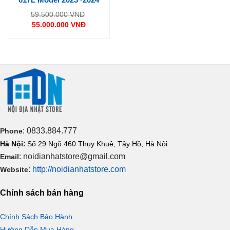
Giá
59.500.000
VNĐ
gốc
55.000.000
VNĐ
là:
Giá
59.500.000 VNĐ.
hiện
tại
là:
55.000.000 VNĐ.
: 0833.884.777
Phone
:
Hà Nội
Số 29 Ngõ 460 Thụy Khuê, Tây Hồ, Hà Nội
: noidianhatstore@gmail.com
Email
:
http://noidianhatstore.com
Website
Chính sách bán hàng
Chính Sách Bảo Hành
Hướng Dẫn Mua Hàng