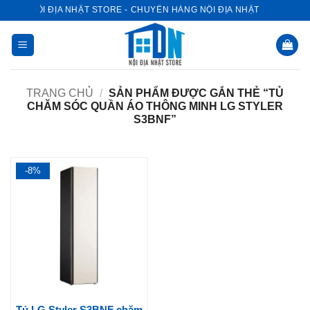
Bỏ
NỘI ĐỊA NHẬT STORE - CHUYÊN HÀNG NỘI ĐỊA NHẬT
qua
nội
dung
TRANG CHỦ
/
SẢN PHẨM ĐƯỢC GẮN THẺ “TỦ
CHĂM SÓC QUẦN ÁO THÔNG MINH LG STYLER
S3BNF”
-8%
Tủ LG Styler S3BNF chăm