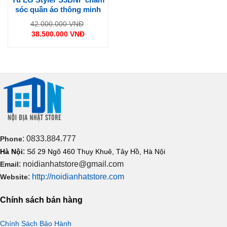
sóc quần áo thông minh
Giá
42.000.000
VNĐ
gốc
38.500.000
VNĐ
là:
Giá
42.000.000 VNĐ.
hiện
tại
là:
38.500.000 VNĐ.
: 0833.884.777
Phone
:
Hà Nội
Số 29 Ngõ 460 Thụy Khuê, Tây Hồ, Hà Nội
: noidianhatstore@gmail.com
Email
:
http://noidianhatstore.com
Website
Chính sách bán hàng
Chính Sách Bảo Hành