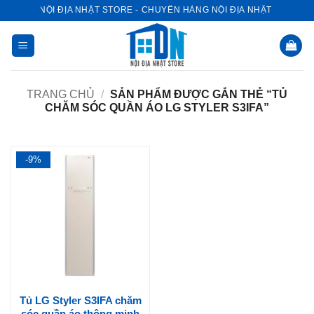
Bỏ
NỘI ĐỊA NHẬT STORE - CHUYÊN HÀNG NỘI ĐỊA NHẬT
qua
nội
dung
TRANG CHỦ
/
SẢN PHẨM ĐƯỢC GẮN THẺ “TỦ
CHĂM SÓC QUẦN ÁO LG STYLER S3IFA”
-9%
Tủ LG Styler S3IFA chăm
sóc quần áo thông minh