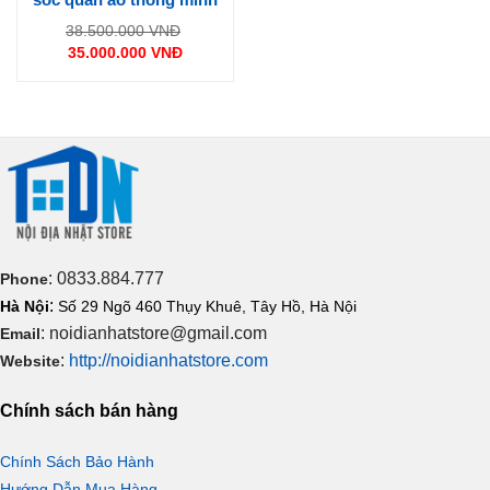
Giá
38.500.000
VNĐ
gốc
35.000.000
VNĐ
là:
Giá
38.500.000 VNĐ.
hiện
tại
là:
35.000.000 VNĐ.
: 0833.884.777
Phone
:
Hà Nội
Số 29 Ngõ 460 Thụy Khuê, Tây Hồ, Hà Nội
: noidianhatstore@gmail.com
Email
:
http://noidianhatstore.com
Website
Chính sách bán hàng
Chính Sách Bảo Hành
Hướng Dẫn Mua Hàng