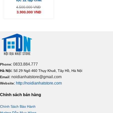
Giá
4.500.000
VNĐ
gốc
3.900.000
VNĐ
là:
Giá
4.500.000 VNĐ.
hiện
tại
là:
3.900.000 VNĐ.
: 0833.884.777
Phone
:
Hà Nội
Số 29 Ngõ 460 Thụy Khuê, Tây Hồ, Hà Nội
: noidianhatstore@gmail.com
Email
:
http://noidianhatstore.com
Website
Chính sách bán hàng
Chính Sách Bảo Hành
Hướng Dẫn Mua Hàng