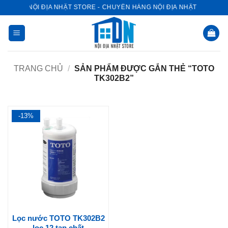
Bỏ
NỘI ĐỊA NHẬT STORE - CHUYÊN HÀNG NỘI ĐỊA NHẬT
qua
nội
dung
TRANG CHỦ
/
SẢN PHẨM ĐƯỢC GẮN THẺ “TOTO
TK302B2”
-13%
Lọc nước TOTO TK302B2
lọc 12 tạp chất