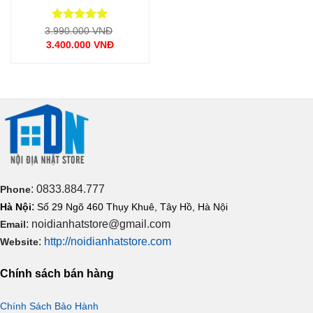
Được xếp
Giá
3.990.000
VNĐ
gốc
hạng
5
5
3.400.000
VNĐ
là:
sao
Giá
3.990.000 VNĐ.
hiện
tại
là:
3.400.000 VNĐ.
: 0833.884.777
Phone
:
Hà Nội
Số 29 Ngõ 460 Thụy Khuê, Tây Hồ, Hà Nội
: noidianhatstore@gmail.com
Email
:
http://noidianhatstore.com
Website
Chính sách bán hàng
Chính Sách Bảo Hành