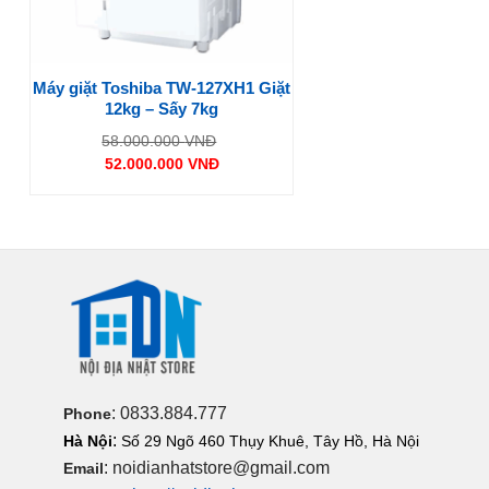
Máy giặt Toshiba TW-127XH1 Giặt
12kg – Sấy 7kg
Giá
58.000.000
VNĐ
gốc
52.000.000
VNĐ
là:
Giá
58.000.000 VNĐ.
hiện
tại
là:
52.000.000 VNĐ.
: 0833.884.777
Phone
:
Hà Nội
Số 29 Ngõ 460 Thụy Khuê, Tây Hồ, Hà Nội
: noidianhatstore@gmail.com
Email