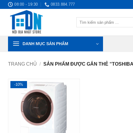
Bỏ
08:00 - 19:30
0833.884.777
qua
nội
Tìm
dung
kiếm:
DANH MỤC SẢN PHẨM
TRANG CHỦ
/
SẢN PHẨM ĐƯỢC GẮN THẺ “TOSHIBA
-10%