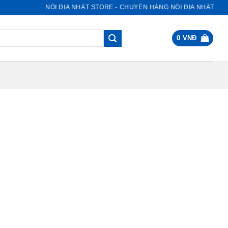
NỘI ĐỊA NHẬT STORE - CHUYÊN HÀNG NỘI ĐỊA NHẬT
0
VNĐ