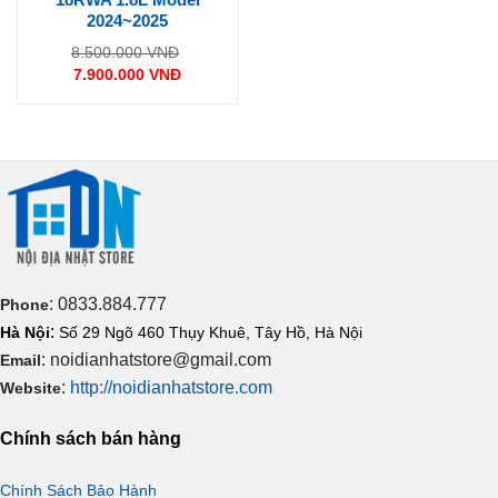
2024~2025
Giá
8.500.000
VNĐ
gốc
7.900.000
VNĐ
là:
Giá
8.500.000 VNĐ.
hiện
tại
là:
7.900.000 VNĐ.
: 0833.884.777
Phone
:
Hà Nội
Số 29 Ngõ 460 Thụy Khuê, Tây Hồ, Hà Nội
: noidianhatstore@gmail.com
Email
:
http://noidianhatstore.com
Website
Chính sách bán hàng
Chính Sách Bảo Hành