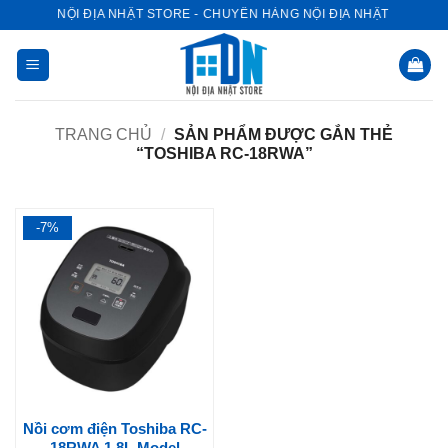
Bỏ
NỘI ĐỊA NHẬT STORE - CHUYÊN HÀNG NỘI ĐỊA NHẬT
qua
nội
dung
TRANG CHỦ
/
SẢN PHẨM ĐƯỢC GẮN THẺ
“TOSHIBA RC-18RWA”
-7%
Nồi cơm điện Toshiba RC-
18RWA 1.8L Model