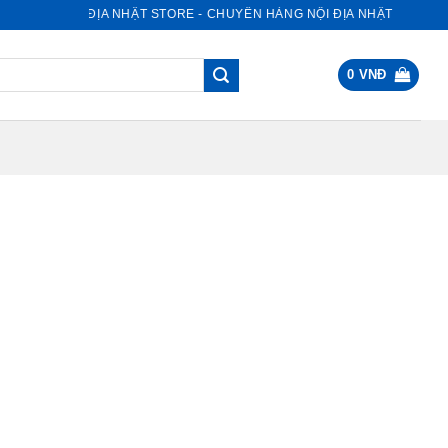
NỘI ĐỊA NHẬT STORE - CHUYÊN HÀNG NỘI ĐỊA NHẬT
0
VNĐ