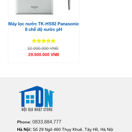
Máy lọc nước TK-HS92 Panasonic
8 chế độ nước pH
Được xếp
Giá
32.000.000
VNĐ
gốc
hạng
5
5
29.500.000
VNĐ
là:
sao
Giá
32.000.000 VNĐ.
hiện
tại
là:
29.500.000 VNĐ.
: 0833.884.777
Phone
:
Hà Nội
Số 29 Ngõ 460 Thụy Khuê, Tây Hồ, Hà Nội