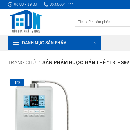
Bỏ
08:00 - 19:30
0833.884.777
qua
nội
Tìm
dung
kiếm:
DANH MỤC SẢN PHẨM
TRANG CHỦ
/
SẢN PHẨM ĐƯỢC GẮN THẺ “TK-HS92
-8%