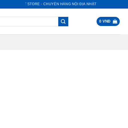
NỘI ĐỊA NHẬT STORE - CHUYÊN HÀNG NỘI ĐỊA NHẬT
0
VNĐ