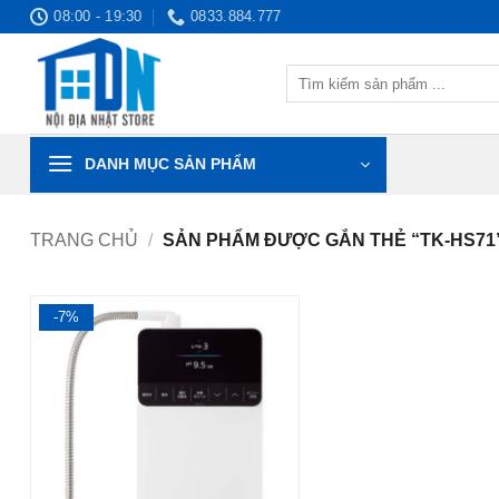
Bỏ
08:00 - 19:30
0833.884.777
qua
nội
Tìm
dung
kiếm:
DANH MỤC SẢN PHẨM
TRANG CHỦ
/
SẢN PHẨM ĐƯỢC GẮN THẺ “TK-HS71
-7%