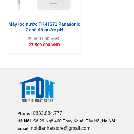
Máy lọc nước TK-HS71 Panasonic
7 chế độ nước pH
Giá
29.500.000
VNĐ
gốc
27.500.000
VNĐ
là:
Giá
29.500.000 VNĐ.
hiện
tại
là:
27.500.000 VNĐ.
: 0833.884.777
Phone
:
Hà Nội
Số 29 Ngõ 460 Thụy Khuê, Tây Hồ, Hà Nội
: noidianhatstore@gmail.com
Email