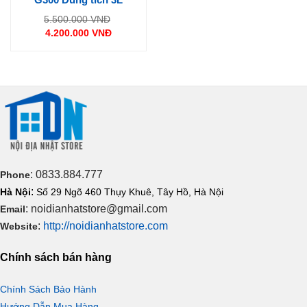
Giá
5.500.000
VNĐ
gốc
4.200.000
VNĐ
là:
Giá
5.500.000 VNĐ.
hiện
tại
là:
4.200.000 VNĐ.
: 0833.884.777
Phone
:
Hà Nội
Số 29 Ngõ 460 Thụy Khuê, Tây Hồ, Hà Nội
: noidianhatstore@gmail.com
Email
:
http://noidianhatstore.com
Website
Chính sách bán hàng
Chính Sách Bảo Hành
Hướng Dẫn Mua Hàng