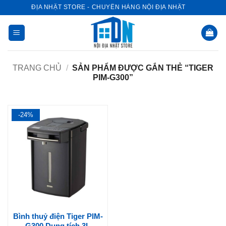
Bỏ
NỘI ĐỊA NHẬT STORE - CHUYÊN HÀNG NỘI ĐỊA NHẬT
qua
nội
dung
TRANG CHỦ
/
SẢN PHẨM ĐƯỢC GẮN THẺ “TIGER
PIM-G300”
-24%
Bình thuỷ điện Tiger PIM-
G300 Dung tích 3L