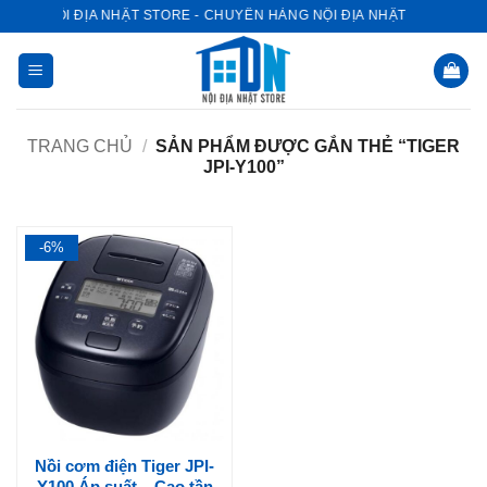
Bỏ
NỘI ĐỊA NHẬT STORE - CHUYÊN HÀNG NỘI ĐỊA NHẬT
qua
nội
dung
TRANG CHỦ
/
SẢN PHẨM ĐƯỢC GẮN THẺ “TIGER
JPI-Y100”
-6%
Nồi cơm điện Tiger JPI-
Y100 Áp suất – Cao tần