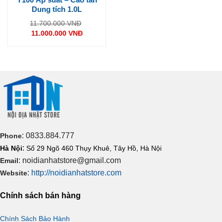
Dung tích 1.0L
Giá
11.700.000
VNĐ
gốc
11.000.000
VNĐ
là:
Giá
11.700.000 VNĐ.
hiện
tại
là:
11.000.000 VNĐ.
: 0833.884.777
Phone
:
Hà Nội
Số 29 Ngõ 460 Thụy Khuê, Tây Hồ, Hà Nội
: noidianhatstore@gmail.com
Email
:
http://noidianhatstore.com
Website
Chính sách bán hàng
Chính Sách Bảo Hành