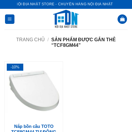
Bỏ
NỘI ĐỊA NHẬT STORE - CHUYÊN HÀNG NỘI ĐỊA NHẬT
qua
nội
dung
TRANG CHỦ
/
SẢN PHẨM ĐƯỢC GẮN THẺ
“TCF8GM44”
-10%
Nắp bồn cầu TOTO
TCF8GM44 TỰ ĐỘNG