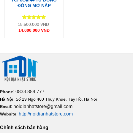
ĐÓNG MỞ NẮP
Được xếp
Giá
15.500.000
VNĐ
gốc
hạng
5
5
14.000.000
VNĐ
là:
sao
Giá
15.500.000 VNĐ.
hiện
tại
là:
14.000.000 VNĐ.
: 0833.884.777
Phone
:
Hà Nội
Số 29 Ngõ 460 Thụy Khuê, Tây Hồ, Hà Nội
: noidianhatstore@gmail.com
Email
:
http://noidianhatstore.com
Website
Chính sách bán hàng