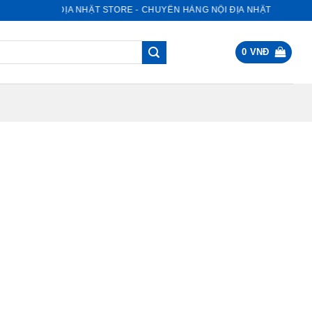
NỘI ĐỊA NHẬT STORE - CHUYÊN HÀNG NỘI ĐỊA NHẬT
0
VNĐ