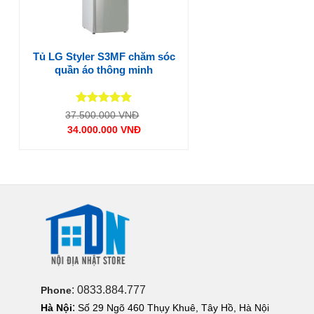
Tủ LG Styler S3MF chăm sóc
quần áo thông minh
Được xếp
Giá
37.500.000
VNĐ
gốc
hạng
5
5
34.000.000
VNĐ
là:
sao
Giá
37.500.000 VNĐ.
hiện
tại
là:
34.000.000 VNĐ.
: 0833.884.777
Phone
:
Hà Nội
Số 29 Ngõ 460 Thụy Khuê, Tây Hồ, Hà Nội