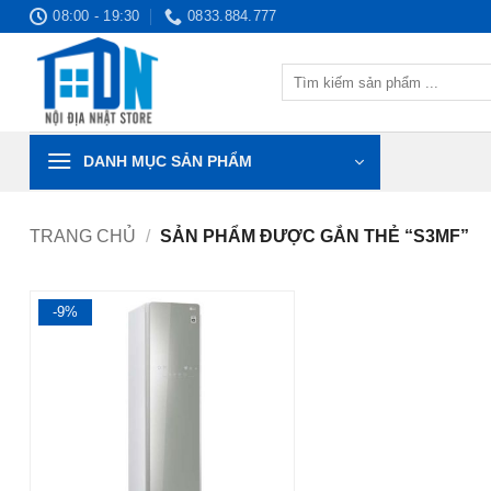
Bỏ
08:00 - 19:30
0833.884.777
qua
nội
Tìm
dung
kiếm:
DANH MỤC SẢN PHẨM
TRANG CHỦ
/
SẢN PHẨM ĐƯỢC GẮN THẺ “S3MF”
-9%