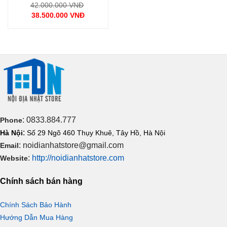
Giá
42.000.000
VNĐ
gốc
38.500.000
VNĐ
là:
Giá
42.000.000 VNĐ.
hiện
tại
là:
38.500.000 VNĐ.
: 0833.884.777
Phone
:
Hà Nội
Số 29 Ngõ 460 Thụy Khuê, Tây Hồ, Hà Nội
: noidianhatstore@gmail.com
Email
:
http://noidianhatstore.com
Website
Chính sách bán hàng
Chính Sách Bảo Hành
Hướng Dẫn Mua Hàng