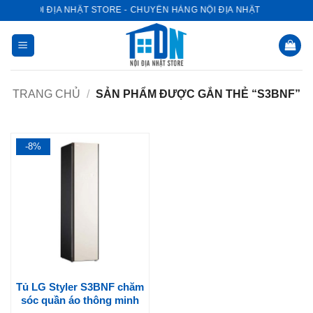
Bỏ
NỘI ĐỊA NHẬT STORE - CHUYÊN HÀNG NỘI ĐỊA NHẬT
qua
nội
dung
TRANG CHỦ
/
SẢN PHẨM ĐƯỢC GẮN THẺ “S3BNF”
-8%
Tủ LG Styler S3BNF chăm
sóc quần áo thông minh