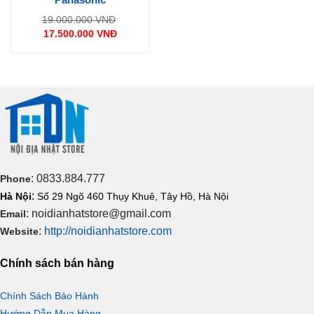
Giá
19.000.000
VNĐ
gốc
17.500.000
VNĐ
là:
Giá
19.000.000 VNĐ.
hiện
tại
là:
17.500.000 VNĐ.
: 0833.884.777
Phone
:
Hà Nội
Số 29 Ngõ 460 Thụy Khuê, Tây Hồ, Hà Nội
: noidianhatstore@gmail.com
Email
:
http://noidianhatstore.com
Website
Chính sách bán hàng
Chính Sách Bảo Hành
Hướng Dẫn Mua Hàng