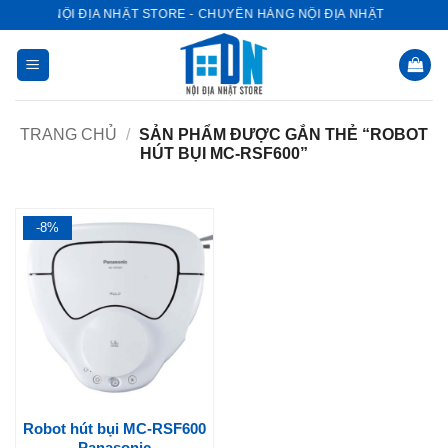
Bỏ
NỘI ĐỊA NHẬT STORE - CHUYÊN HÀNG NỘI ĐỊA NHẬT
qua
nội
dung
TRANG CHỦ
/
SẢN PHẨM ĐƯỢC GẮN THẺ “ROBOT
HÚT BỤI MC-RSF600”
-8%
Robot hút bụi MC-RSF600
Panasonic