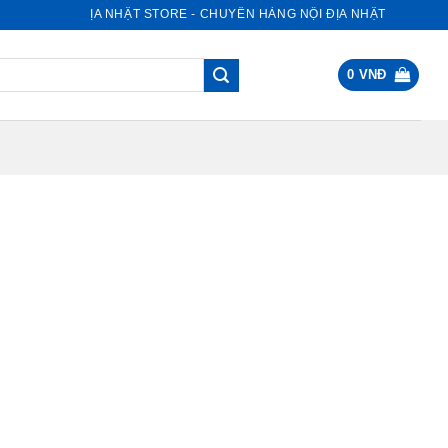
NỘI ĐỊA NHẬT STORE - CHUYÊN HÀNG NỘI ĐỊA NHẬT
0
VNĐ