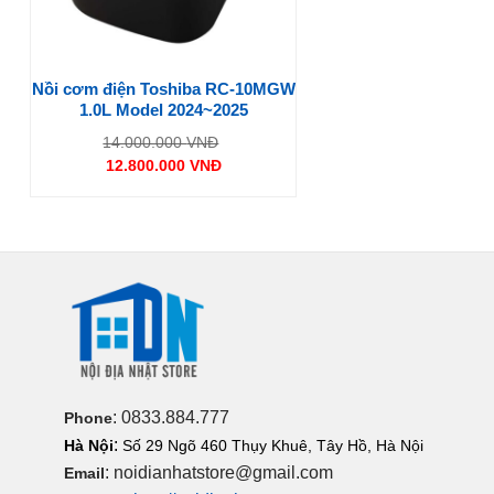
Nồi cơm điện Toshiba RC-10MGW
1.0L Model 2024~2025
Giá
14.000.000
VNĐ
gốc
12.800.000
VNĐ
là:
Giá
14.000.000 VNĐ.
hiện
tại
là:
12.800.000 VNĐ.
: 0833.884.777
Phone
:
Hà Nội
Số 29 Ngõ 460 Thụy Khuê, Tây Hồ, Hà Nội
: noidianhatstore@gmail.com
Email