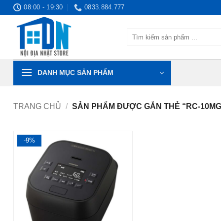
Bỏ
08:00 - 19:30
0833.884.777
qua
nội
Tìm
dung
kiếm:
DANH MỤC SẢN PHẨM
TRANG CHỦ
/
SẢN PHẨM ĐƯỢC GẮN THẺ “RC-10M
-9%