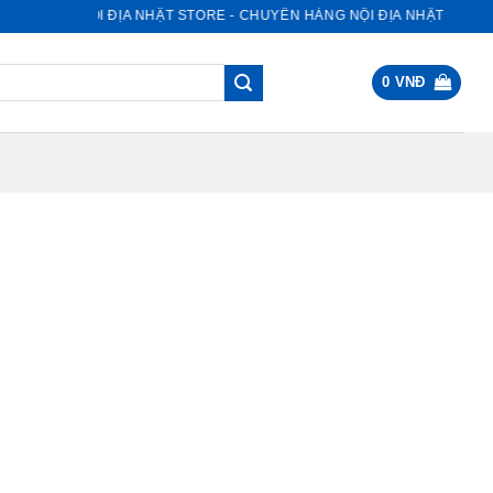
NỘI ĐỊA NHẬT STORE - CHUYÊN HÀNG NỘI ĐỊA NHẬT
0
VNĐ