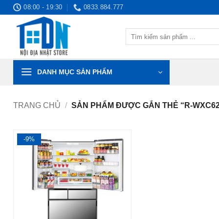
Bỏ
08:00 - 19:30
0833.884.777
qua
nội
Tìm
dung
kiếm:
DANH MỤC SẢN PHẨM
TRANG CHỦ
/
SẢN PHẨM ĐƯỢC GẮN THẺ “R-WXC6
-9%