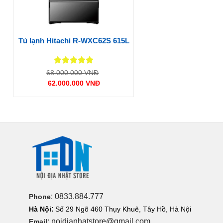
Tủ lạnh Hitachi R-WXC62S 615L
Được xếp
Giá
68.000.000
VNĐ
gốc
hạng
5
5
62.000.000
VNĐ
là:
sao
Giá
68.000.000 VNĐ.
hiện
tại
là:
62.000.000 VNĐ.
: 0833.884.777
Phone
:
Hà Nội
Số 29 Ngõ 460 Thụy Khuê, Tây Hồ, Hà Nội
: noidianhatstore@gmail.com
Email