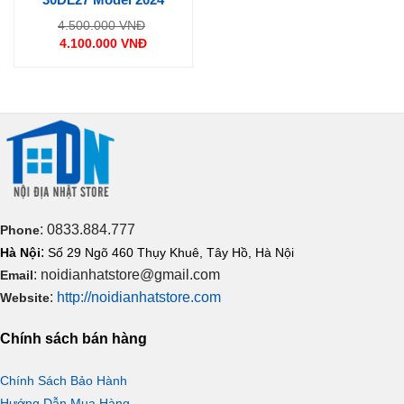
Giá
4.500.000
VNĐ
gốc
4.100.000
VNĐ
là:
Giá
4.500.000 VNĐ.
hiện
tại
là:
4.100.000 VNĐ.
: 0833.884.777
Phone
:
Hà Nội
Số 29 Ngõ 460 Thụy Khuê, Tây Hồ, Hà Nội
: noidianhatstore@gmail.com
Email
:
http://noidianhatstore.com
Website
Chính sách bán hàng
Chính Sách Bảo Hành
Hướng Dẫn Mua Hàng