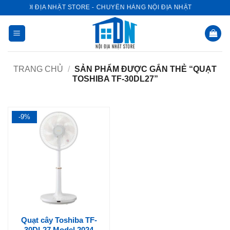
Bỏ
NỘI ĐỊA NHẬT STORE - CHUYÊN HÀNG NỘI ĐỊA NHẬT
qua
nội
dung
TRANG CHỦ
/
SẢN PHẨM ĐƯỢC GẮN THẺ “QUẠT
TOSHIBA TF-30DL27”
-9%
Quạt cây Toshiba TF-
30DL27 Model 2024