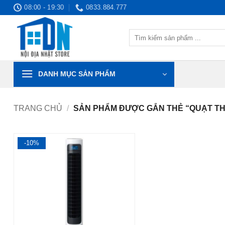
Bỏ
08:00 - 19:30
0833.884.777
qua
nội
Tìm
dung
kiếm:
DANH MỤC SẢN PHẨM
TRANG CHỦ
/
SẢN PHẨM ĐƯỢC GẮN THẺ “QUẠT TH
-10%