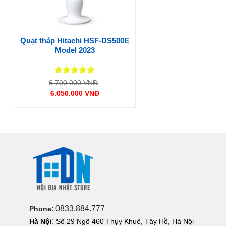
Quạt tháp Hitachi HSF-DS500E
Model 2023
Được xếp
Giá
6.700.000
VNĐ
gốc
hạng
5
5
6.050.000
VNĐ
là:
sao
Giá
6.700.000 VNĐ.
hiện
tại
là:
6.050.000 VNĐ.
: 0833.884.777
Phone
:
Hà Nội
Số 29 Ngõ 460 Thụy Khuê, Tây Hồ, Hà Nội