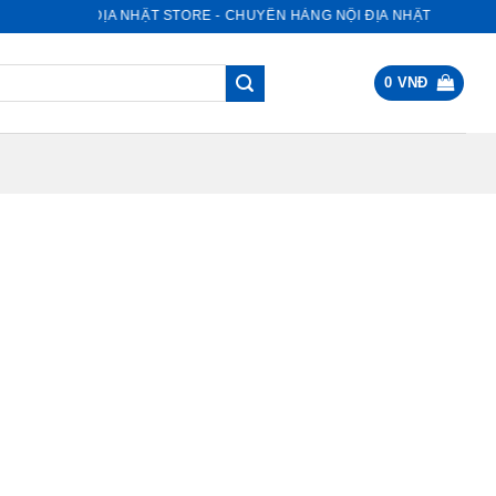
NỘI ĐỊA NHẬT STORE - CHUYÊN HÀNG NỘI ĐỊA NHẬT
0
VNĐ