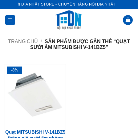
Bỏ
NỘI ĐỊA NHẬT STORE - CHUYÊN HÀNG NỘI ĐỊA NHẬT
qua
nội
dung
TRANG CHỦ
/
SẢN PHẨM ĐƯỢC GẮN THẺ “QUẠT
SƯỞI ẤM MITSUBISHI V-141BZ5”
-8%
Quạt MITSUBISHI V-141BZ5
thông gió sưởi ấm phòng