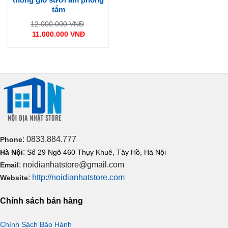
tắm
Giá
12.000.000
VNĐ
gốc
11.000.000
VNĐ
là:
Giá
12.000.000 VNĐ.
hiện
tại
là:
11.000.000 VNĐ.
: 0833.884.777
Phone
:
Hà Nội
Số 29 Ngõ 460 Thụy Khuê, Tây Hồ, Hà Nội
: noidianhatstore@gmail.com
Email
:
http://noidianhatstore.com
Website
Chính sách bán hàng
Chính Sách Bảo Hành