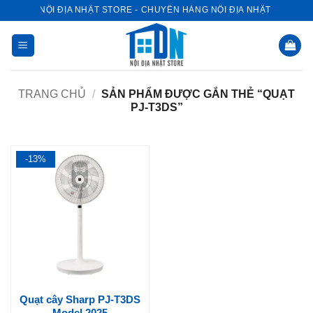
Bỏ
NỘI ĐỊA NHẬT STORE - CHUYÊN HÀNG NỘI ĐỊA NHẬT
qua
nội
dung
TRANG CHỦ
/
SẢN PHẨM ĐƯỢC GẮN THẺ “QUẠT
PJ-T3DS”
-13%
Quạt cây Sharp PJ-T3DS
Model 2025