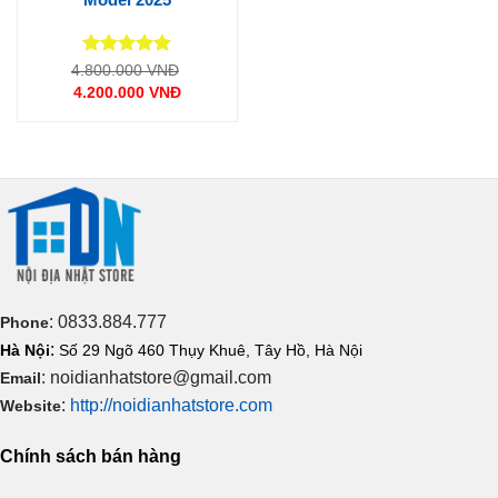
Được xếp
Giá
4.800.000
VNĐ
gốc
hạng
5
5
4.200.000
VNĐ
là:
sao
Giá
4.800.000 VNĐ.
hiện
tại
là:
4.200.000 VNĐ.
: 0833.884.777
Phone
:
Hà Nội
Số 29 Ngõ 460 Thụy Khuê, Tây Hồ, Hà Nội
: noidianhatstore@gmail.com
Email
:
http://noidianhatstore.com
Website
Chính sách bán hàng