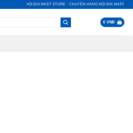
NỘI ĐỊA NHẬT STORE - CHUYÊN HÀNG NỘI ĐỊA NHẬT
0
VNĐ