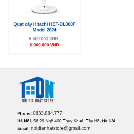
Quạt cây Hitachi HEF-DL300F
Model 2024
Giá
6.500.000
VNĐ
gốc
6.000.000
VNĐ
là:
Giá
6.500.000 VNĐ.
hiện
tại
là:
6.000.000 VNĐ.
: 0833.884.777
Phone
:
Hà Nội
Số 29 Ngõ 460 Thụy Khuê, Tây Hồ, Hà Nội
: noidianhatstore@gmail.com
Email