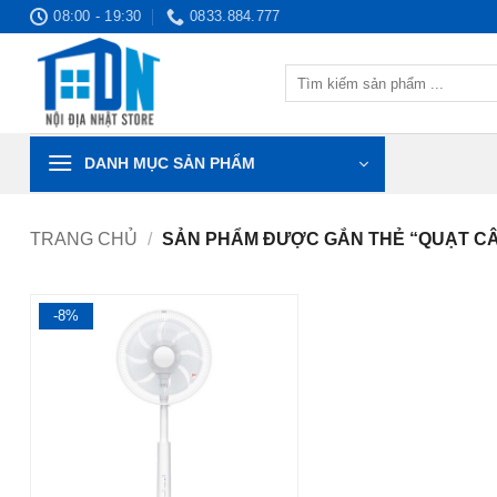
Bỏ
08:00 - 19:30
0833.884.777
qua
nội
Tìm
dung
kiếm:
DANH MỤC SẢN PHẨM
TRANG CHỦ
/
SẢN PHẨM ĐƯỢC GẮN THẺ “QUẠT CÂY
-8%