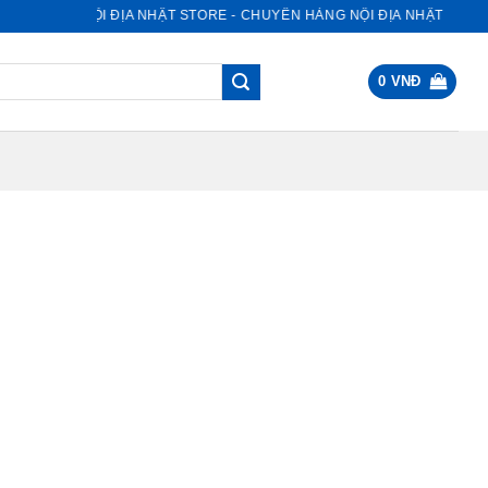
NỘI ĐỊA NHẬT STORE - CHUYÊN HÀNG NỘI ĐỊA NHẬT
0
VNĐ