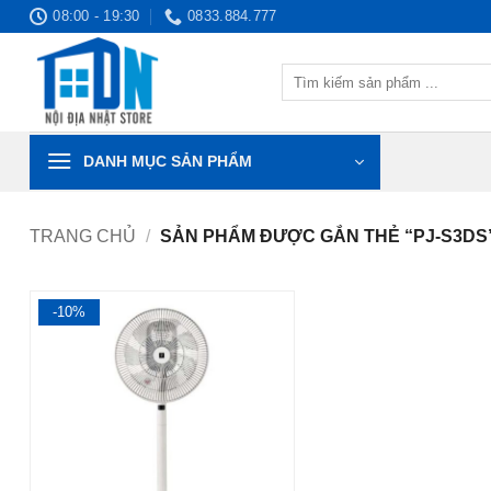
Bỏ
08:00 - 19:30
0833.884.777
qua
nội
Tìm
dung
kiếm:
DANH MỤC SẢN PHẨM
TRANG CHỦ
/
SẢN PHẨM ĐƯỢC GẮN THẺ “PJ-S3DS
-10%