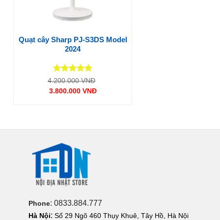
Quạt cây Sharp PJ-S3DS Model
2024
Được xếp
Giá
4.200.000
VNĐ
gốc
hạng
5
5
3.800.000
VNĐ
là:
sao
Giá
4.200.000 VNĐ.
hiện
tại
là:
3.800.000 VNĐ.
: 0833.884.777
Phone
:
Hà Nội
Số 29 Ngõ 460 Thụy Khuê, Tây Hồ, Hà Nội